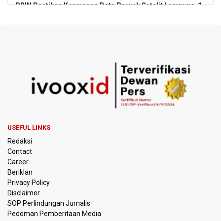
BRIN Pastikan Keamanan Data Proyek Satelit Lampung-1
BRIN Sebut Teknologi ANG Berpotensi Hemat Subsidi LPG
hingga Rp26 triliun
Kuasa Hukum Klaim 995 Airsoft Gun di Sekolah Swasta
Jaksel Berizin, Bantah Kepemilikan Senjata Api dan
Narkoba
Menperin Sebut Insentif Kendaraan Listrik untuk Produk
Bernilai Tambah Tinggi
USEFUL LINKS
Sri Mulyani Indrawati Kembali ke Bank Dunia
Redaksi
Contact
Persebaya Juara Piala Presiden 2026, Menang Adu Pinalti
Career
Lawan Persib Bandung
Beriklan
Privacy Policy
Dari Literasi Teks ke Literasi Multimodal
Disclaimer
SOP Perlindungan Jurnalis
Pedoman Pemberitaan Media
Kemenag Terbitkan 40 Buku Digital Pendidikan Agama