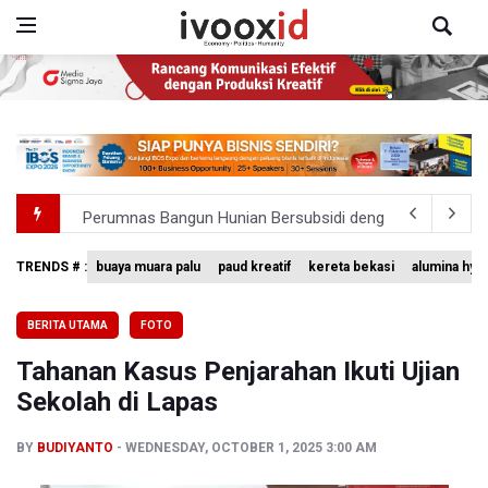
Perumnas Bangun Hunian Bersubsidi dengan Konsep TO
Bank Indonesia Sebut Cadangan Devisa Akhir Juli Sebesar
TRENDS # :
buaya muara palu
paud kreatif
kereta bekasi
alumina hyd
Pemerintah Matangkan Rencana Pembaruan Buku Ajar N
BERITA UTAMA
FOTO
Pendakian Gunung Gede Pangrango Ditutup karena Keba
Tahanan Kasus Penjarahan Ikuti Ujian
Menkomdigi Sebut Kehadiran AI Factory Perkuat Posisi 
Sekolah di Lapas
BY
BUDIYANTO
WEDNESDAY, OCTOBER 1, 2025 3:00 AM