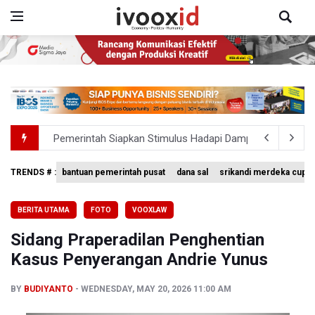
Pemerintah Siapkan Stimulus Hadapi Dampak El Nino
Pramono Kembalikan Nama Stasiun LRT Pegangsaan 2 M
TRENDS # :
bantuan pemerintah pusat
dana sal
srikandi merdeka cup 
Garuda Pertiwi dan Putri Nusantara akan Bela Indonesia 
BERITA UTAMA
FOTO
VOOXLAW
Aldila dan Janice Berlaga di Sektor Ganda WTA 1000 To
Sidang Praperadilan Penghentian
Ramai di Media Sosial Soal Rehat Waktu 48 Jam Menuju 
Kasus Penyerangan Andrie Yunus
BY
BUDIYANTO
WEDNESDAY, MAY 20, 2026 11:00 AM