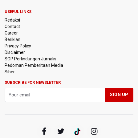
Akibat Komplikasi Infeksi
USEFUL LINKS
Korlantas Polri dan Jasa Marga Bahas Zero ODOL hingga
Redaksi
Integrasi Teknologi Tol Jelang Libur Nataru
Contact
Career
Amnesty International Kecam Penggusuran Paksa Petani
Beriklan
di Luwu Timur, Desak Hentikan Kekerasan terhadap
Warga Berdalih PSN
Privacy Policy
Disclaimer
SOP Perlindungan Jurnalis
Kebakaran Landa Blok Bantengan di Kawasan Taman
Pedoman Pemberitaan Media
Nasional Bromo Tengger Semeru, Tiga Jalur Akses
Wisata Ditutup
Siber
SUBSCRIBE FOR NEWSLETTER
Malut United Pindah Kandang ke Semarang, Ganti Nama
Jadi Java United FC
Persebaya Lawan Persib Bandung di Final Piala Presiden
2026
Persib Bandung Menuju Final Piala Presiden 2026 Setelah
Memang Lawan Persija 2-1
Kepala BGN Sebut Putusan MK Justru Perkuat Program