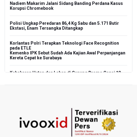
Nadiem Makarim Jalani Sidang Banding Perdana Kasus
Korupsi Chromebook
Polisi Ungkap Peredaran 86,4 Kg Sabu dan 5.171 Butir
Ekstasi, Enam Tersangka Ditangkap
Korlantas Polri Terapkan Teknologi Face Recognition
pada ETLE
Kemenko IPK Sebut Sudah Ada Kajian Awal Perpanjangan
Kereta Cepat ke Surabaya
Kebakaran Hutan dan Lahan di Gunung Bromo Capai 10
Hektare
OJK Sebut IASC Terima 1.379 Laporan Kasus Penipuan
Keuangan Memanfaatkan AI
BRIN Kaji Peluang Industri Panel Surya Generasi Baru
Dikembangkan di Indonesia
BKSDA Riau Sebut Seekor Gajah Binaan PLG Minas Mati