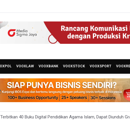
OXPOL
VOOXLAW
VOOXBANK
VOOXSTOCK
VOOXSPORT
VOOXR
erbitkan 40 Buku Digital Pendidikan Agama Islam, Dapat Diunduh Gr
 Ada 10 Nakes Diduga Beri Komentar Nirempati pada Unggahan Pas