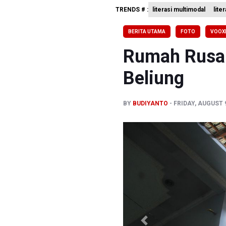
TRENDS # :
literasi multimodal
lite
Polda Met
Polisi Se
BERITA UTAMA
FOTO
VOOXL
995 Senja
Rumah Rusak
Beliung
BY
BUDIYANTO
FRIDAY, AUGUST 9
Previous