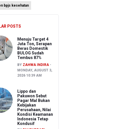
en bpjs kesehatan
LAR POSTS
an
Menuju Target 4
Juta Ton, Serapan
Beras Domestik
BULOG Sudah
Tembus 87%
BY
ZAHWA INDIRA
MONDAY, AUGUST 3,
2026 10:39 AM
Lippo dan
Pakuwon Sebut
Pagar Mal Bukan
Kebijakan
Perusahaan, Nilai
Kondisi Keamanan
Indonesia Tetap
Kondusif