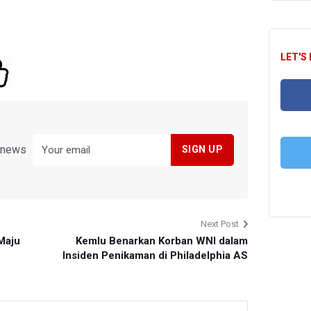
LET'S
FA
y news
T
Next Post
Maju
Kemlu Benarkan Korban WNI dalam
Insiden Penikaman di Philadelphia AS