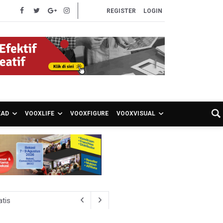
REGISTER
LOGIN
EAD
VOOXLIFE
VOOXFIGURE
VOOXVISUAL
atis
ien BPJS Kesehatan