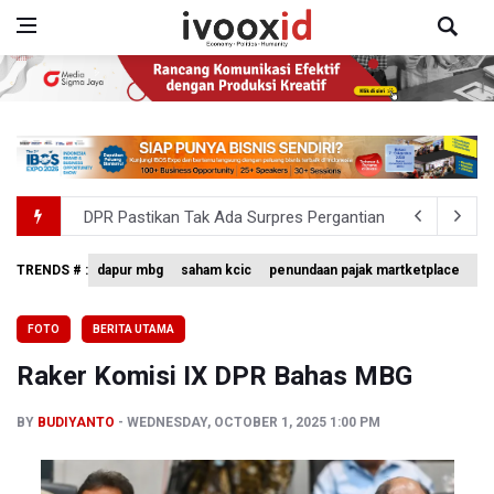
DPR Pastikan Tak Ada Surpres Pergantian Kapolri
Pemerintah Tambah Penempatan Dana SAL di Himbara
TRENDS # :
dapur mbg
saham kcic
penundaan pajak martketplace
vo
Harga Telur dan Daging Ayam Masih Tertekan, Pemerintah
FOTO
BERITA UTAMA
4 Barang Ini Ternyata Beratnya Gak Sampai 300 Gram, Tapi
Raker Komisi IX DPR Bahas MBG
Tak Mampu Bayar Gaji ASN, Ratusan Pemda Dapat Suntika
BY
BUDIYANTO
WEDNESDAY, OCTOBER 1, 2025 1:00 PM