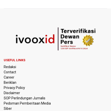
Nadiem Makarim Jalani Sidang Banding Perdana Kasus
Korupsi Chromebook
Polisi Ungkap Peredaran 86,4 Kg Sabu dan 5.171 Butir
Ekstasi, Enam Tersangka Ditangkap
Korlantas Polri Terapkan Teknologi Face Recognition
pada ETLE
Kemenko IPK Sebut Sudah Ada Kajian Awal Perpanjangan
Kereta Cepat ke Surabaya
USEFUL LINKS
Redaksi
Kebakaran Hutan dan Lahan di Gunung Bromo Capai 10
Contact
Hektare
Career
Beriklan
OJK Sebut IASC Terima 1.379 Laporan Kasus Penipuan
Privacy Policy
Keuangan Memanfaatkan AI
Disclaimer
SOP Perlindungan Jurnalis
Pedoman Pemberitaan Media
BRIN Kaji Peluang Industri Panel Surya Generasi Baru
Dikembangkan di Indonesia
Siber