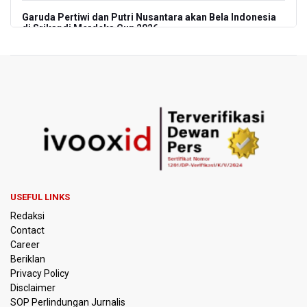
Garuda Pertiwi dan Putri Nusantara akan Bela Indonesia
di Srikandi Merdeka Cup 2026
Aldila dan Janice Berlaga di Sektor Ganda WTA 1000
Toronto dengan Partner Berbeda
Ramai di Media Sosial Soal Rehat Waktu 48 Jam Menuju
Final Piala Presiden, OC Tegaskan Sudah Sesuai
Persetujuan AFC
Pramono Kembalikan Nama Stasiun LRT Pegangsaan 2
Menjadi Kelapa Gading
USEFUL LINKS
Pemerintah Siapkan Stimulus Hadapi Dampak El Nino
Redaksi
Contact
Korlantas Catat 16.812 Pelanggaran Plat Nomor Terekam
Career
ETLE dengan Teknologi Face Recognition
Beriklan
Privacy Policy
Menko Polkam Imbau Tidak Bertindak Anarkis jika Ingin
Disclaimer
Berunjuk Rasa
SOP Perlindungan Jurnalis