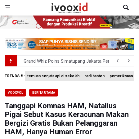
Grand Whiz Poins Simatupang Jakarta Perkuat Kepemi
Pemerintah Gelar Operasi Modifikasi Cuaca Percepat
TRENDS # :
temuan senjata api di sekolah
padi banten
pemeriksaan
Swiss-Belcourt Bogor Hadirkan Promo "Merdeka Escape
VOOXPOL
BERITA UTAMA
Pemerintah Tunda Penerapan Pajak Marketplace, DJP: Ja
Tanggapi Komnas HAM, Natalius
Holiday Inn Express Jakarta Menteng Dukung Program L
Pigai Sebut Kasus Keracunan Makan
Bergizi Gratis Bukan Pelanggaran
HAM, Hanya Human Error