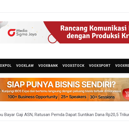
OXPOL
VOOXLAW
VOOXBANK
VOOXSTOCK
VOOXSPORT
VOOXR
kan Tak Ada Surpres Pergantian Kapolri
ah Tambah Penempatan Dana SAL di Himbara