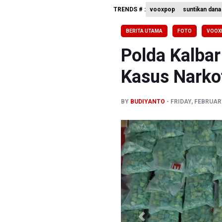
TRENDS # :
vooxpop
suntikan dan
OJK Wajib
4 Barang 
BERITA UTAMA
FOTO
VOOX
Tak Mampu
Polda Kalba
Kasus Narko
BY
BUDIYANTO
FRIDAY, FEBRUARY
Previous