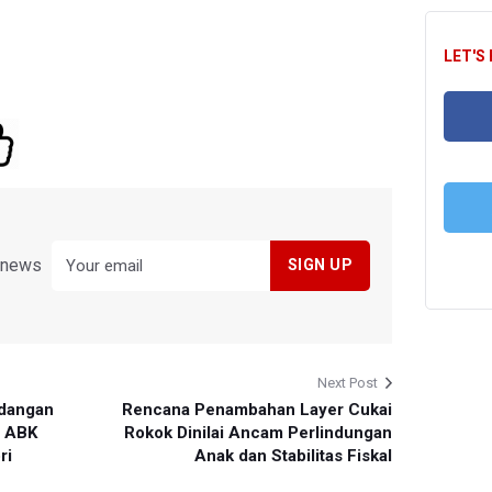
LET'S
FA
T
y news
Next Post
idangan
Rencana Penambahan Layer Cukai
n ABK
Rokok Dinilai Ancam Perlindungan
ri
Anak dan Stabilitas Fiskal