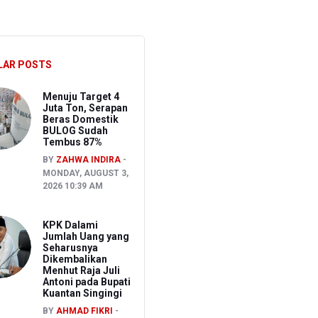
, Ongkir Bisa Lebih Hemat
LAR POSTS
 dari Pusat
Menuju Target 4
Juta Ton, Serapan
Beras Domestik
BULOG Sudah
Tembus 87%
BY
ZAHWA INDIRA
MONDAY, AUGUST 3,
2026 10:39 AM
KPK Dalami
Jumlah Uang yang
Seharusnya
Dikembalikan
Menhut Raja Juli
Antoni pada Bupati
Kuantan Singingi
BY
AHMAD FIKRI