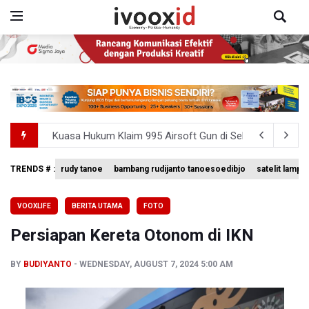
Kuasa Hukum Klaim 995 Airsoft Gun di Sekolah Swasta Ja
Menperin Sebut Insentif Kendaraan Listrik untuk Produk 
TRENDS # :
rudy tanoe
bambang rudijanto tanoesoedibjo
satelit lampu
KPK Minta Bambang Rudijanto Tanoesoedibjo Kooperatif
VOOXLIFE
BERITA UTAMA
FOTO
BRIN Pastikan Keamanan Data Proyek Satelit Lampung-
Persiapan Kereta Otonom di IKN
BRIN Sebut Teknologi ANG Berpotensi Hemat Subsidi LPG 
BY
BUDIYANTO
WEDNESDAY, AUGUST 7, 2024 5:00 AM