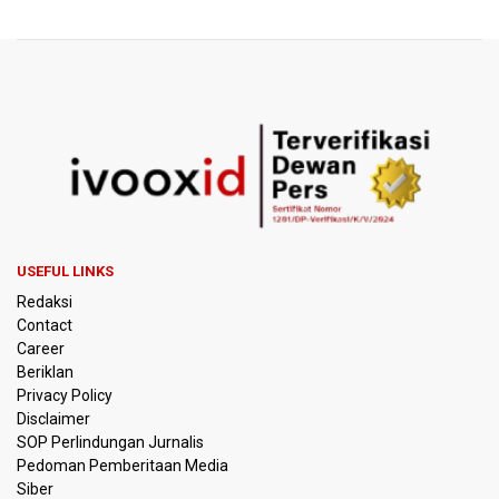
995 Senjata Api Ditemukan di Sekolah Swasta di Pondok
Pinang, Jakarta Selatan
Pemerintah Gelar Operasi Modifikasi Cuaca Percepat
Pemadaman Karhutla Gunung Bromo
Pemerintah Tunda Penerapan Pajak Marketplace, DJP:
Jaga Daya Beli Masyarakat
Kemenkeu Ambil Alih 60 Persen Saham KCIC
USEFUL LINKS
Redaksi
Anggota Komisi III DPR Usulkan Mekanisme Pra Judicial
dalam RUU Perampasan Aset
Contact
Career
Beriklan
KPK Sebut Pejabat Kemenhut Diduga Menerima 12.500
Dolar Singapura dari Bupati Kuantan Singingi Nonaktif
Privacy Policy
Suhardiman Amby
Disclaimer
SOP Perlindungan Jurnalis
Pedoman Pemberitaan Media
Amnesty International Desak Hentikan Sementara dan
Evaluasi Program MBG Usai Rentetan Dugaan Keracunan
Siber