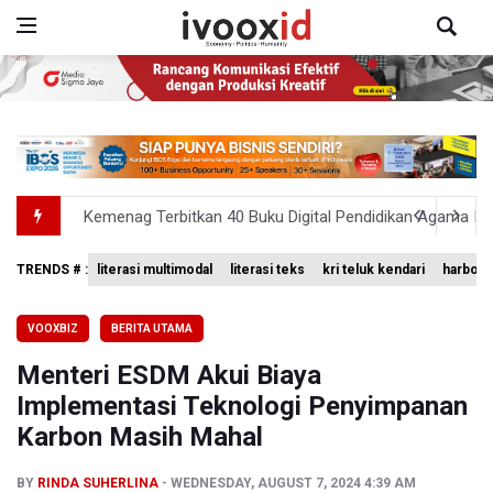
Kemenag Terbitkan 40 Buku Digital Pendidikan Agama Isl
KKI Sebut Ada 10 Nakes Diduga Beri Komentar Nirempat
TRENDS # :
literasi multimodal
literasi teks
kri teluk kendari
harbour 
Polda Metro Jaya Pulangkan Tiga WNI Korban TPPO dari 
VOOXBIZ
BERITA UTAMA
Polisi Selidiki Temuan Senjata Api di Yayasan Sekolah Sw
Menteri ESDM Akui Biaya
995 Senjata Api Ditemukan di Sekolah Swasta di Pondok 
Implementasi Teknologi Penyimpanan
Karbon Masih Mahal
BY
RINDA SUHERLINA
WEDNESDAY, AUGUST 7, 2024 4:39 AM