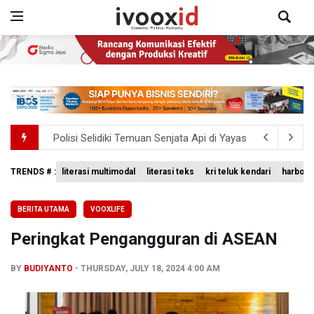
Polisi Selidiki Temuan Senjata Api di Yayasan Sekolah Sw
995 Senjata Api Ditemukan di Sekolah Swasta di Pondok 
TRENDS # :
literasi multimodal
literasi teks
kri teluk kendari
harbour 
Kemenag Terbitkan 40 Buku Digital Pendidikan Agama Isl
BERITA UTAMA
VOOXLIFE
KKI Sebut Ada 10 Nakes Diduga Beri Komentar Nirempat
Peringkat Pengangguran di ASEAN
Polda Metro Jaya Pulangkan Tiga WNI Korban TPPO dari 
BY
BUDIYANTO
THURSDAY, JULY 18, 2024 4:00 AM