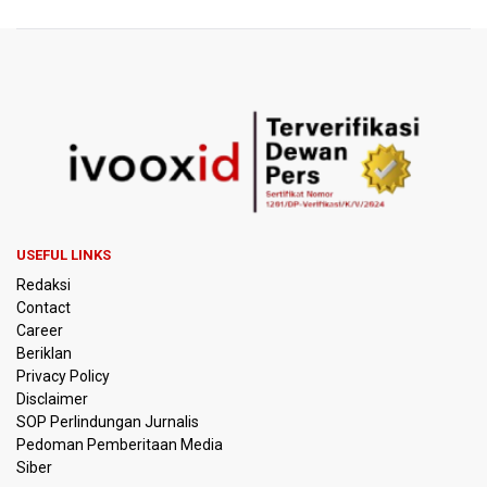
Harga Telur dan Daging Ayam Masih Tertekan,
Pemerintah Diminta Lindungi Peternak Kecil
Tak Mampu Bayar Gaji ASN, Ratusan Pemda Dapat
Suntikan Dana Rp20,5 Triliun dari Pusat
DPR Pastikan Tak Ada Surpres Pergantian Kapolri
Pemerintah Tambah Penempatan Dana SAL di Himbara
OJK Wajibkan Pindar Serahkan Data Transaksi
USEFUL LINKS
Pendanaan
Redaksi
Contact
Garuda Pertiwi dan Putri Nusantara akan Bela Indonesia
Career
di Srikandi Merdeka Cup 2026
Beriklan
Privacy Policy
Aldila dan Janice Berlaga di Sektor Ganda WTA 1000
Disclaimer
Toronto dengan Partner Berbeda
SOP Perlindungan Jurnalis
Pedoman Pemberitaan Media
Ramai di Media Sosial Soal Rehat Waktu 48 Jam Menuju
Siber
Final Piala Presiden, OC Tegaskan Sudah Sesuai