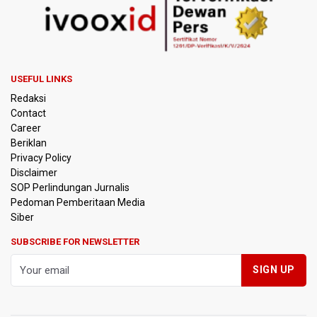
TNI Gelar Latihan Kesiapsiagaan Penanggulangan
Bencana Gempa Bumi dan Tsunami di Bali
Pemprov Jabar Sediakan Knalpot Standar Gratis di Pos
Polisi saat Razia Knalpot Brong
USEFUL LINKS
Redaksi
BPS Sebut Sensus Ekonomi 2026 untuk Perbarui Data
Contact
Struktur Perekonomian Nasional
Career
Beriklan
Insiden Penembakan Terjadi di Festival Budaya Lembah
Privacy Policy
Baliem di Papua Pegunungan, Dua Warga Terluka
Disclaimer
SOP Perlindungan Jurnalis
Pedoman Pemberitaan Media
Kebakaran Hutan dan Lahan Terjadi di Sejumlah Wilayah
di Sumatra, Kalimantan, dan Pulau Jawa
Siber
SUBSCRIBE FOR NEWSLETTER
Kebakaran Hutan dan Lahan Meluas, TNBTS Tutup
Seluruh Akses Wisata Gunung Bromo Guna Efektifkan
Pemadaman
SEA V Cup 2026: Timnas Voli Putri Indonesia Kalah 0-3
Lawan Thailand