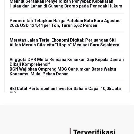
Menhut Serahkan Penyelidikan Penyebab Kebakaran
Hutan dan Lahan di Gunung Bromo pada Penegak Hukum
Pemerintah Tetapkan Harga Patokan Batu Bara Agustus
2026 USD 124,44 per Ton, Turun 5,62 Persen
Meretas Jalan Terjal Ekonomi Digital: Perjuangan Siti
Alifah Meraih Cita-cita “Utopis” Menjadi Guru Sejahtera
Anggota DPR Minta Rencana Kenaikan Gaji Kepala Daerah
Dikaji Komprehensif
BGN Wajibkan Ompreng MBG Cantumkan Batas Waktu
Konsumsi Mulai Pekan Depan
BEI Catat Pertumbuhan Investor Saham Capai 10,05 Juta
SID
Flores Bersiap Gelar Festival Golo Koe 2026, Promosikan
Wisata Berkelanjutan
Kemkomdigi Targetkan Reaktivasi IGRS Rampung 2026