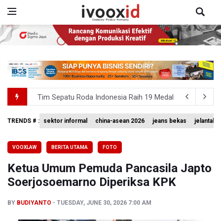
Tim Sepatu Roda Indonesia Raih 19 Medali di Gelaran C
Sastra untuk Penyadaran Kebangsaan
TRENDS # :
sektor informal
china-asean 2026
jeans bekas
jelantah
Basarnas Akhiri Operasi Penyisiran Korban KMP Mutiara
VOOXLAW
BERITA UTAMA
FOTO
Timnas Voli Putri Indonesia Kalah 1-3 Lawan Filipina da
Ketua Umum Pemuda Pancasila Japto
PSSI Ajak Publik Tak Hujat Pelatih dan Pemain Timnas In
Soerjosoemarno Diperiksa KPK
BY
BUDIYANTO
TUESDAY, JUNE 30, 2026 7:00 AM