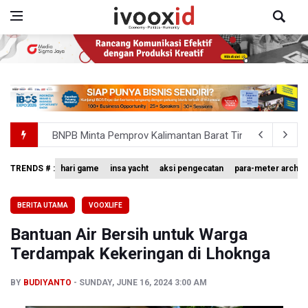
BNPB Minta Pemprov Kalimantan Barat Tinjau Kembali
Kemensos Targetkan 150 Ribu Siswa Masuk Program Se
TRENDS # :
hari game
insa yacht
aksi pengecatan
para-meter archer
Pakar: Pengungkapan TPPU Eks Jampidsus Febrie Adrian
BERITA UTAMA
VOOXLIFE
Tim 9 Kejagung Periksa Febrie Adransayah sebagai Ters
Bantuan Air Bersih untuk Warga
BPIP: Satu Siswa Sekolah Rakyat Jadi Calon Paskibraka 
Terdampak Kekeringan di Lhoknga
BY
BUDIYANTO
SUNDAY, JUNE 16, 2024 3:00 AM