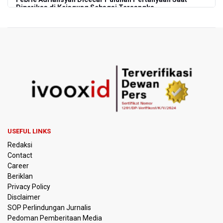
Diperiksa di Kejagung Sebagai Tersangka
BGN Proses Pemberhentian Tidak Hormat 66 Kepala
SPPG, Sudaryono: Tidak Ada Toleransi bagi Pelanggaran
Disiplin
SEA V Cup 2026: Timnas Voli Putri Indonesia Menang
Lawan Vietnam 3-2
Kebakaran Landa Gedung Bapenda DKI Jakarta
PSSI Evaluasi TImnas Indonesia Setelah Gagal Tembus
USEFUL LINKS
Semifinal Piala AFF 2026
Redaksi
Contact
Timnas Indonesia Tersingkir di Piala AFF 2026 Setelah
Career
Ditahan Imbang Singapura 1-1
Beriklan
Privacy Policy
Pemerintah Matangkan Rencana Pembaruan Buku Ajar
Disclaimer
Nasional
SOP Perlindungan Jurnalis
Pedoman Pemberitaan Media