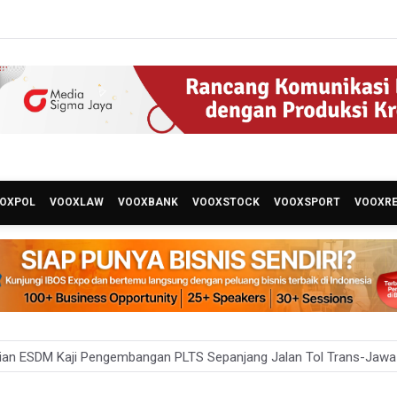
OXPOL
VOOXLAW
VOOXBANK
VOOXSTOCK
VOOXSPORT
VOOXR
ian ESDM Kaji Pengembangan PLTS Sepanjang Jalan Tol Trans-Jawa
angkan Teknologi Modifikasi Cuaca hingga Desalinasi Air Laut Men