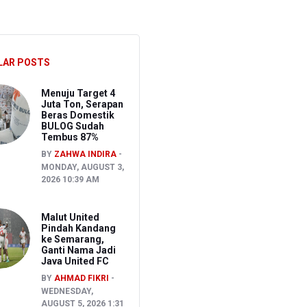
CU RSCM Terbatas
ak
LAR POSTS
Menuju Target 4
Juta Ton, Serapan
Beras Domestik
BULOG Sudah
Tembus 87%
BY
ZAHWA INDIRA
MONDAY, AUGUST 3,
2026 10:39 AM
Malut United
Pindah Kandang
ke Semarang,
Ganti Nama Jadi
Java United FC
BY
AHMAD FIKRI
WEDNESDAY,
AUGUST 5, 2026 1:31