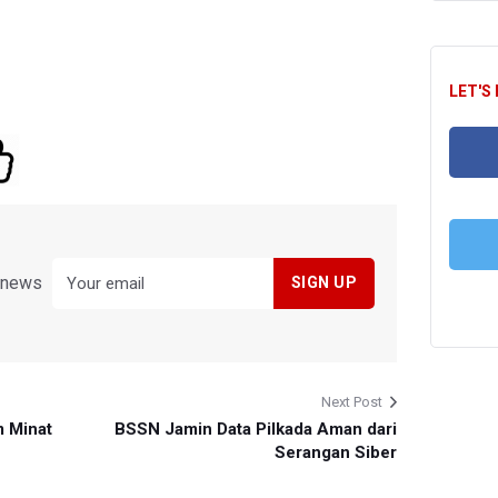
LET'S
FA
y news
T
Next Post
 Minat
BSSN Jamin Data Pilkada Aman dari
Serangan Siber