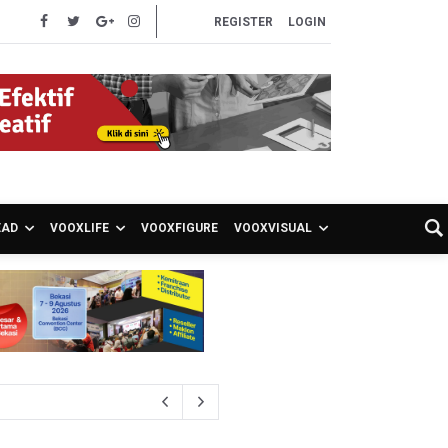
REGISTER
LOGIN
EAD
VOOXLIFE
VOOXFIGURE
VOOXVISUAL
ghadapi Ancaman El Nino