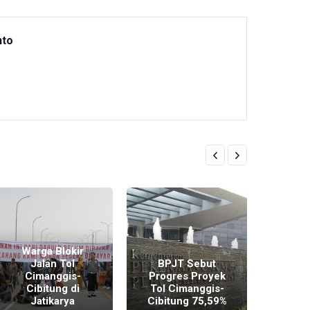
nto
Warga Blokir
Jalan Tol
BPJT Sebut
PUPR 
Cimanggis-
Progres Proyek
Cim
Cibitung di
Tol Cimanggis-
Cibit
Jatikarya
Cibitung 75,59%
Ju