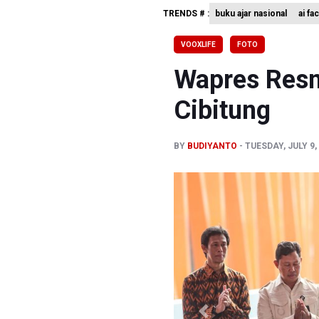
TRENDS # :
buku ajar nasional
ai fa
Penjelasa
Terkait T
VOOXLIFE
FOTO
KPK Terim
Wapres Resm
Cibitung
BY
BUDIYANTO
TUESDAY, JULY 9,
Previous