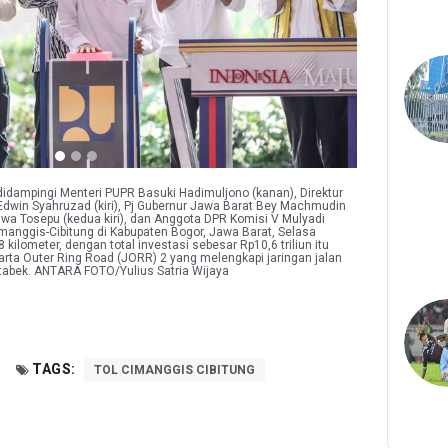
didampingi Menteri PUPR Basuki Hadimuljono (kanan), Direktur
 Edwin Syahruzad (kiri), Pj Gubernur Jawa Barat Bey Machmudin
wa Tosepu (kedua kiri), dan Anggota DPR Komisi V Mulyadi
imanggis-Cibitung di Kabupaten Bogor, Jawa Barat, Selasa
 kilometer, dengan total investasi sebesar Rp10,6 triliun itu
arta Outer Ring Road (JORR) 2 yang melengkapi jaringan jalan
abek. ANTARA FOTO/Yulius Satria Wijaya
TAGS:
TOL CIMANGGIS CIBITUNG