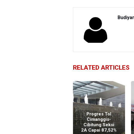
Budiya
RELATED ARTICLES
p
Tol Cimanggis-
Progres Tol
Cibitung
Cimanggis-
Lengkapi
Cibitung Seksi
Jaringan JORR
2A Capai 87,52%