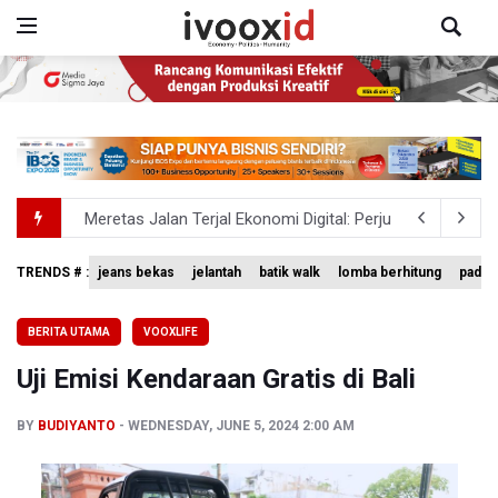
Meretas Jalan Terjal Ekonomi Digital: Perjuangan Siti Ali
Anggota DPR Minta Rencana Kenaikan Gaji Kepala Daerah
TRENDS # :
jeans bekas
jelantah
batik walk
lomba berhitung
padan
Transjakarta Ditunjuk Kelola Transporasi Laut Menuju Ke
BERITA UTAMA
VOOXLIFE
Menhut Serahkan Penyelidikan Penyebab Kebakaran Hu
Uji Emisi Kendaraan Gratis di Bali
Pemerintah Tetapkan Harga Patokan Batu Bara Agustus 2
BY
BUDIYANTO
WEDNESDAY, JUNE 5, 2024 2:00 AM