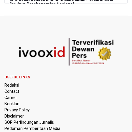
Struktur Perekonomian Nasional
Insiden Penembakan Terjadi di Festival Budaya Lembah
Baliem di Papua Pegunungan, Dua Warga Terluka
Kebakaran Hutan dan Lahan Terjadi di Sejumlah Wilayah
di Sumatra, Kalimantan, dan Pulau Jawa
Kebakaran Hutan dan Lahan Meluas, TNBTS Tutup
Seluruh Akses Wisata Gunung Bromo Guna Efektifkan
Pemadaman
USEFUL LINKS
SEA V Cup 2026: Timnas Voli Putri Indonesia Kalah 0-3
Redaksi
Lawan Thailand
Contact
Career
Xabi Alonso Sebut Dukungan Penggemar Chelsea
Beriklan
Menakjubkan di GBK, Menang Lawan AC Milan 3-0
Privacy Policy
Disclaimer
Pakar: Pengungkapan TPPU Eks Jampidsus Febrie
SOP Perlindungan Jurnalis
Adriansyah Harus Buktikan Pidana Asal
Pedoman Pemberitaan Media