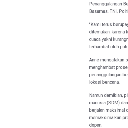
Penanggulangan Be
Basarnas, TNI, Polr
"Kami terus berupay
ditemukan, karena 
cuaca yakni kurang
terhambat oleh putu
Anne mengatakan sin
menghambat proses
penanggulangan ben
lokasi bencana.
Namun demikian, p
manusia (SDM) dan 
berjalan maksimal
memaksimalkan pro
depan.