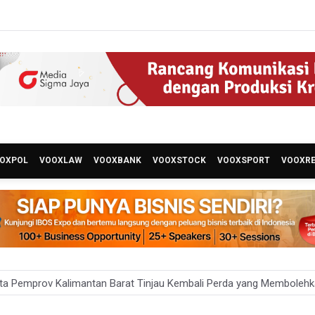
OXPOL
VOOXLAW
VOOXBANK
VOOXSTOCK
VOOXSPORT
VOOXR
ta Pemprov Kalimantan Barat Tinjau Kembali Perda yang Membole
 Targetkan 150 Ribu Siswa Masuk Program Sekolah Rakyat Tahun 2