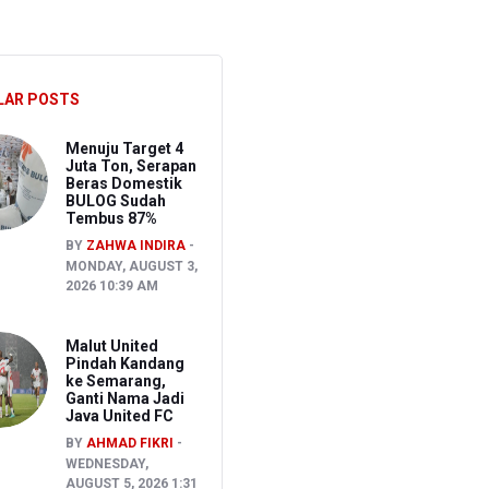
Pidana Asal
ait Kasus TPPU
LAR POSTS
Menuju Target 4
Juta Ton, Serapan
Beras Domestik
BULOG Sudah
Tembus 87%
BY
ZAHWA INDIRA
MONDAY, AUGUST 3,
2026 10:39 AM
Malut United
Pindah Kandang
ke Semarang,
Ganti Nama Jadi
Java United FC
BY
AHMAD FIKRI
WEDNESDAY,
AUGUST 5, 2026 1:31