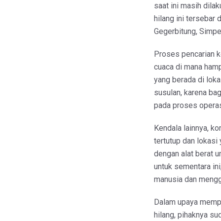
saat ini masih dila
hilang ini terseba
Gegerbitung, Simpe
Proses pencarian ko
cuaca di mana hampi
yang berada di loka
susulan, karena ba
pada proses operasi
Kendala lainnya, k
tertutup dan lokasi
dengan alat berat 
untuk sementara in
manusia dan mengg
Dalam upaya mempe
hilang, pihaknya s