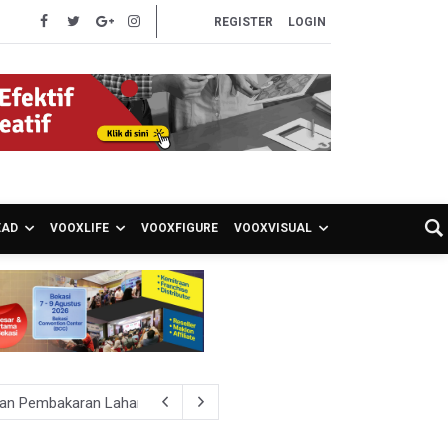
REGISTER
LOGIN
EAD
VOOXLIFE
VOOXFIGURE
VOOXVISUAL
hkan Pembakaran Lahan untuk Membuka Kebun Warga
027