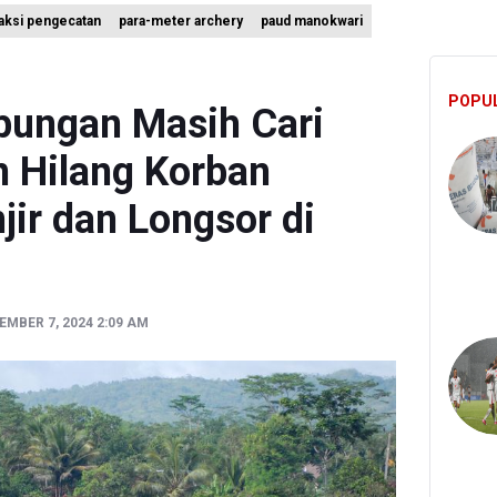
ngungkapan TPPU Eks Jampidsus Febrie Adriansyah Harus Buktikan 
aksi pengecatan
para-meter archery
paud manokwari
agung Periksa Febrie Adransayah sebagai Tersangka dan Saksi Terk
u Siswa Sekolah Rakyat Jadi Calon Paskibraka Nasional
POPU
ungan Masih Cari
n Hilang Korban
ir dan Longsor di
MBER 7, 2024 2:09 AM