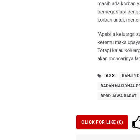
masih ada korban 
bernegosiasi dengan
korban untuk menen
"Apabila keluarga s
ketemu maka upaya p
Tetapi kalau keluar
akan mencarinya lag
TAGS:
BANJIR D
BADAN NASIONAL P
BPBD JAWA BARAT
CLICK FOR LIKE (
0
)