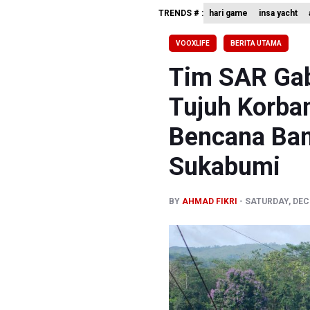
Pakar: Pe
TRENDS # :
hari game
insa yacht
Tim 9 Kej
VOOXLIFE
BERITA UTAMA
BPIP: Sat
Tim SAR Gab
Tujuh Korba
Bencana Banj
Sukabumi
BY
AHMAD FIKRI
SATURDAY, DECE