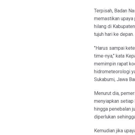
Terpisah, Badan N
memastikan upaya p
hilang di Kabupate
tujuh hari ke depan.
"Harus sampai ket
time-nya," kata Ke
memimpin rapat ko
hidrometeorologi 
Sukabumi, Jawa Bara
Menurut dia, pemer
menyiapkan setiap 
hingga penebalan j
diperlukan sehingga
Kemudian jika upay