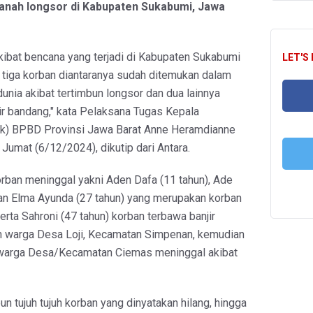
tanah longsor di Kabupaten Sukabumi, Jawa
akibat bencana yang terjadi di Kabupaten Sukabumi
LET'S
 tiga korban diantaranya sudah ditemukan dalam
unia akibat tertimbun longsor dan dua lainnya
ir bandang," kata Pelaksana Tugas Kepala
ak) BPBD Provinsi Jawa Barat Anne Heramdianne
FA
Jumat (6/12/2024), dikutip dari Antara.
orban meninggal yakni Aden Dafa (11 tahun), Ade
T
an Elma Ayunda (27 tahun) yang merupakan korban
erta Sahroni (47 tahun) korban terbawa banjir
 warga Desa Loji, Kecamatan Simpenan, kemudian
 warga Desa/Kecamatan Ciemas meninggal akibat
n tujuh tujuh korban yang dinyatakan hilang, hingga