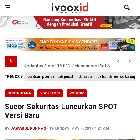
Korlantas Catat 16.812 Pelanggaran Plat Nomor Tereka
Aldila dan Janice Berlaga di Sektor Ganda WTA 1000 To
TRENDS # :
bantuan pemerintah pusat
dana sal
srikandi merdeka cup 
Ramai di Media Sosial Soal Rehat Waktu 48 Jam Menuju 
BERITA UTAMA
VOOXSTOCK
VOOXBIZ
Pemerintah Siapkan Stimulus Hadapi Dampak El Nino
Sucor Sekuritas Luncurkan SPOT
Pramono Kembalikan Nama Stasiun LRT Pegangsaan 2 M
Versi Baru
BY
JAWARUL KUNNAS
THURSDAY, MAY 4, 2017 4:21 AM