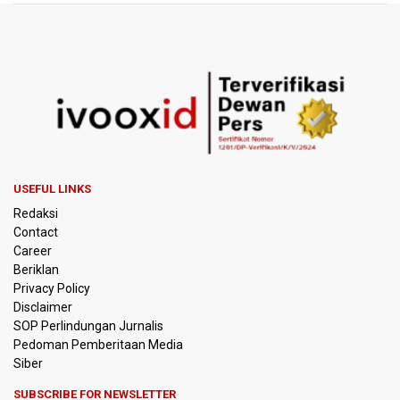
BRIN Kaji Peluang Industri Panel Surya Generasi Baru
Dikembangkan di Indonesia
BKSDA Riau Sebut Seekor Gajah Binaan PLG Minas Mati
Akibat Komplikasi Infeksi
Korlantas Polri dan Jasa Marga Bahas Zero ODOL hingga
Integrasi Teknologi Tol Jelang Libur Nataru
USEFUL LINKS
Amnesty International Kecam Penggusuran Paksa Petani
Redaksi
di Luwu Timur, Desak Hentikan Kekerasan terhadap
Warga Berdalih PSN
Contact
Career
Beriklan
Kebakaran Landa Blok Bantengan di Kawasan Taman
Nasional Bromo Tengger Semeru, Tiga Jalur Akses
Privacy Policy
Wisata Ditutup
Disclaimer
SOP Perlindungan Jurnalis
Pedoman Pemberitaan Media
Malut United Pindah Kandang ke Semarang, Ganti Nama
Jadi Java United FC
Siber
SUBSCRIBE FOR NEWSLETTER