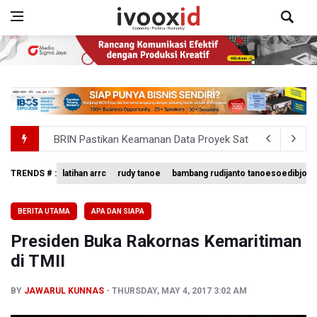
BRIN Pastikan Keamanan Data Proyek Satelit Lampung-
BRIN Sebut Teknologi ANG Berpotensi Hemat Subsidi LPG 
Kementerian ESDM Kaji Pengembangan PLTS Sepanjang 
TRENDS # :
latihan arrc
rudy tanoe
bambang rudijanto tanoesoedibjo
BRIN Kembangkan Teknologi Modifikasi Cuaca hingga De
BERITA UTAMA
APA DAN SIAPA
KPK Minta Bambang Rudijanto Tanoesoedibjo Kooperatif
Presiden Buka Rakornas Kemaritiman
di TMII
BY
JAWARUL KUNNAS
THURSDAY, MAY 4, 2017 3:02 AM