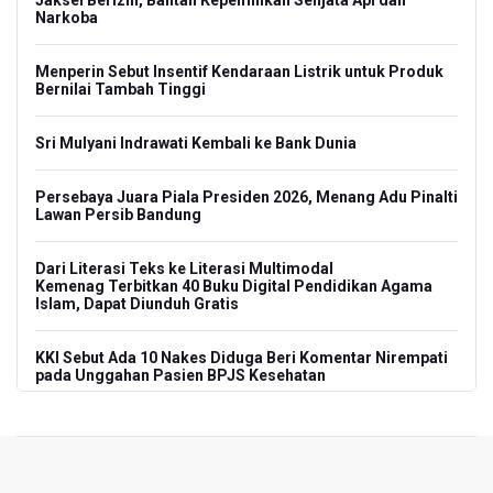
Jaksel Berizin, Bantah Kepemilikan Senjata Api dan
Narkoba
Menperin Sebut Insentif Kendaraan Listrik untuk Produk
Bernilai Tambah Tinggi
Sri Mulyani Indrawati Kembali ke Bank Dunia
Persebaya Juara Piala Presiden 2026, Menang Adu Pinalti
Lawan Persib Bandung
Dari Literasi Teks ke Literasi Multimodal
Kemenag Terbitkan 40 Buku Digital Pendidikan Agama
Islam, Dapat Diunduh Gratis
KKI Sebut Ada 10 Nakes Diduga Beri Komentar Nirempati
pada Unggahan Pasien BPJS Kesehatan
Polda Metro Jaya Pulangkan Tiga WNI Korban TPPO dari
Libya