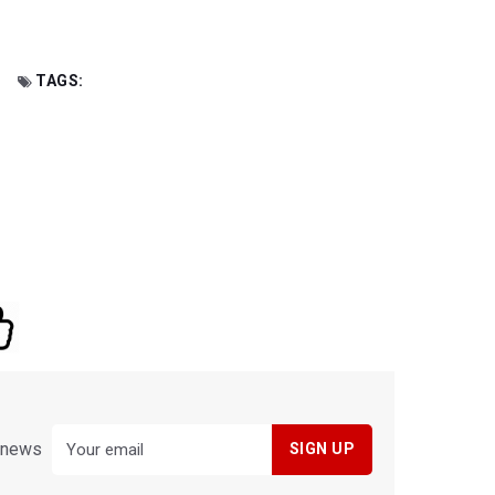
TAGS:
y news