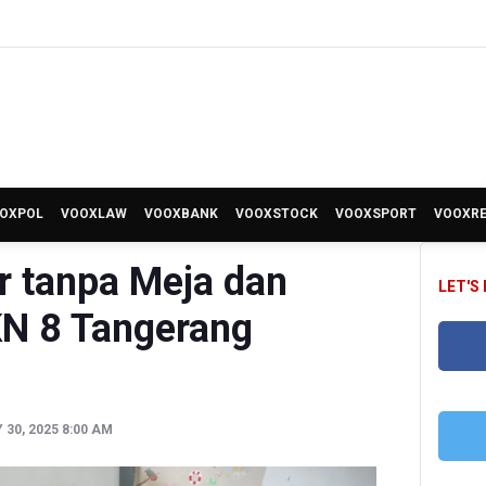
OXPOL
VOOXLAW
VOOXBANK
VOOXSTOCK
VOOXSPORT
VOOXR
r tanpa Meja dan
LET'S
KN 8 Tangerang
FA
30, 2025 8:00 AM