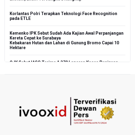
Korlantas Polri Terapkan Teknologi Face Recognition
pada ETLE
Kemenko IPK Sebut Sudah Ada Kajian Awal Perpanjangan
Kereta Cepat ke Surabaya
Kebakaran Hutan dan Lahan di Gunung Bromo Capai 10
Hektare
OJK Sebut IASC Terima 1.379 Laporan Kasus Penipuan
Keuangan Memanfaatkan AI
BRIN Kaji Peluang Industri Panel Surya Generasi Baru
Dikembangkan di Indonesia
BKSDA Riau Sebut Seekor Gajah Binaan PLG Minas Mati
Akibat Komplikasi Infeksi
Korlantas Polri dan Jasa Marga Bahas Zero ODOL hingga
Integrasi Teknologi Tol Jelang Libur Nataru