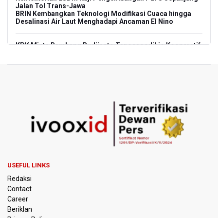
Jalan Tol Trans-Jawa
BRIN Kembangkan Teknologi Modifikasi Cuaca hingga
Desalinasi Air Laut Menghadapi Ancaman El Nino
KPK Minta Bambang Rudijanto Tanoesoedibjo Kooperatif,
Sudah Tiga Kali Absen Pemeriksaan
BRIN Pastikan Keamanan Data Proyek Satelit Lampung-1
BRIN Sebut Teknologi ANG Berpotensi Hemat Subsidi LPG
hingga Rp26 triliun
Kuasa Hukum Klaim 995 Airsoft Gun di Sekolah Swasta
Jaksel Berizin, Bantah Kepemilikan Senjata Api dan
Narkoba
USEFUL LINKS
Menperin Sebut Insentif Kendaraan Listrik untuk Produk
Redaksi
Bernilai Tambah Tinggi
Contact
Career
Sri Mulyani Indrawati Kembali ke Bank Dunia
Beriklan