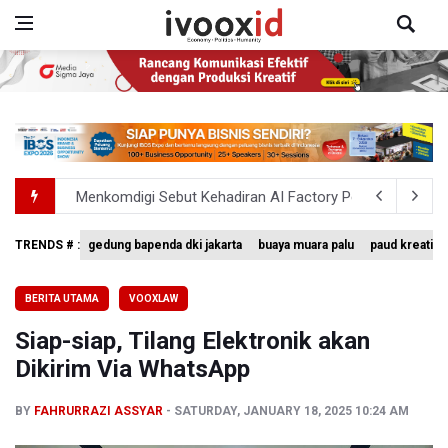
Menkomdigi Sebut Kehadiran AI Factory Perkuat Posisi 
Perumnas Bangun Hunian Bersubsidi dengan Konsep TO
TRENDS # :
gedung bapenda dki jakarta
buaya muara palu
paud kreatif
Timnas Indonesia Tersingkir di Piala AFF 2026 Setalah D
BERITA UTAMA
VOOXLAW
Pemerintah Matangkan Rencana Pembaruan Buku Ajar N
Siap-siap, Tilang Elektronik akan
Pendakian Gunung Gede Pangrango Ditutup karena Keba
Dikirim Via WhatsApp
BY
FAHRURRAZI ASSYAR
SATURDAY, JANUARY 18, 2025 10:24 AM