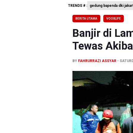
TRENDS # :
gedung bapenda dki jakar
Kebakara
PSSI Eval
BERITA UTAMA
VOOXLIFE
Timnas In
Banjir di La
Tewas Akibat
BY
FAHRURRAZI ASSYAR
SATURD