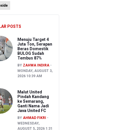
oxide
26
LAR POSTS
ura 1-1
Menuju Target 4
Juta Ton, Serapan
Beras Domestik
BULOG Sudah
Tembus 87%
BY
ZAHWA INDIRA
MONDAY, AUGUST 3,
2026 10:39 AM
Malut United
Pindah Kandang
ke Semarang,
Ganti Nama Jadi
Java United FC
BY
AHMAD FIKRI
WEDNESDAY,
AUGUST 5, 2026 1:31