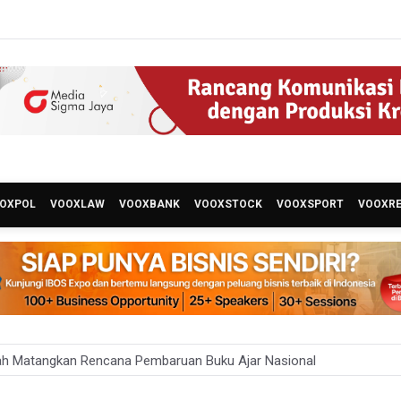
OXPOL
VOOXLAW
VOOXBANK
VOOXSTOCK
VOOXSPORT
VOOXR
ah Matangkan Rencana Pembaruan Buku Ajar Nasional
 Gunung Gede Pangrango Ditutup karena Kebakaran Alun-alun Sury