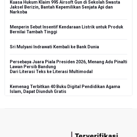
Kuasa Hukum Klaim 995 Airsoft Gun di Sekolah Swasta
Jaksel Berizin, Bantah Kepemilikan Senjata Api dan
Narkoba
Menperin Sebut Insentif Kendaraan Listrik untuk Produk
Bernilai Tambah Tinggi
Sri Mulyani Indrawati Kembali ke Bank Dunia
Persebaya Juara Piala Presiden 2026, Menang Adu Pinalti
Lawan Persib Bandung
Dari Literasi Teks ke Literasi Multimodal
Kemenag Terbitkan 40 Buku Digital Pendidikan Agama
Islam, Dapat Diunduh Gratis
KKI Sebut Ada 10 Nakes Diduga Beri Komentar Nirempati
pada Unggahan Pasien BPJS Kesehatan
Polda Metro Jaya Pulangkan Tiga WNI Korban TPPO dari
Libya