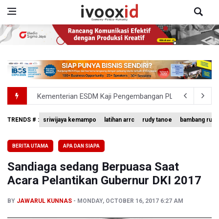
Kementerian ESDM Kaji Pengembangan PLTS Sepanjang 
BRIN Kembangkan Teknologi Modifikasi Cuaca hingga De
TRENDS # :
sriwijaya kemampo
latihan arrc
rudy tanoe
bambang rudi
KPK Minta Bambang Rudijanto Tanoesoedibjo Kooperatif
BERITA UTAMA
APA DAN SIAPA
BRIN Pastikan Keamanan Data Proyek Satelit Lampung-
Sandiaga sedang Berpuasa Saat
KPK Terima Permintaan Kejaksaan Agung Periksa Febrie
Acara Pelantikan Gubernur DKI 2017
BY
JAWARUL KUNNAS
MONDAY, OCTOBER 16, 2017 6:27 AM