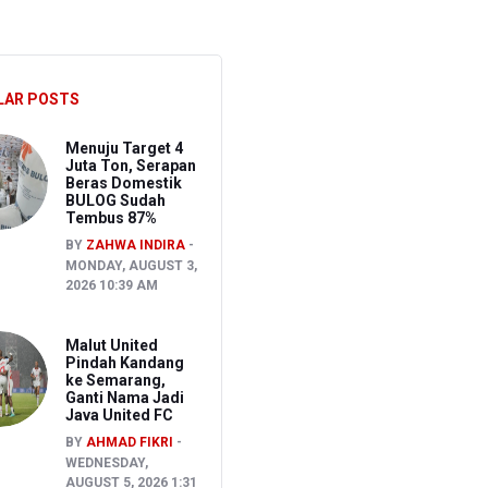
Pidana Asal
ait Kasus TPPU
LAR POSTS
Menuju Target 4
Juta Ton, Serapan
Beras Domestik
BULOG Sudah
Tembus 87%
BY
ZAHWA INDIRA
MONDAY, AUGUST 3,
2026 10:39 AM
Malut United
Pindah Kandang
ke Semarang,
Ganti Nama Jadi
Java United FC
BY
AHMAD FIKRI
WEDNESDAY,
AUGUST 5, 2026 1:31