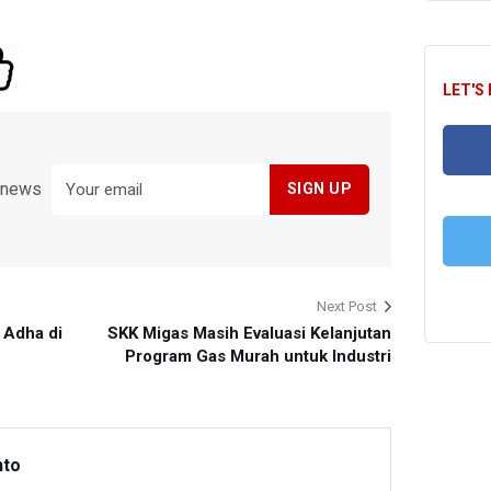
LET'S
y news
FA
T
Next Post
 Adha di
SKK Migas Masih Evaluasi Kelanjutan
Program Gas Murah untuk Industri
nto