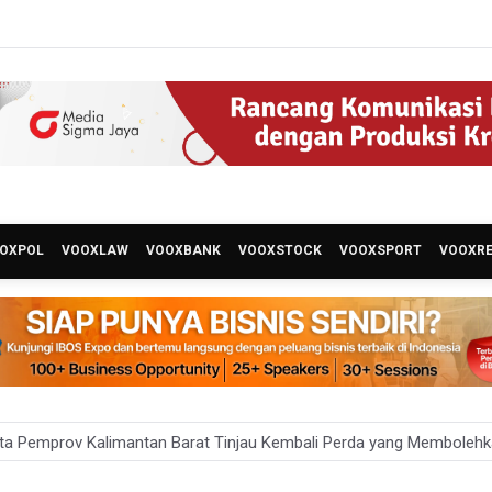
OXPOL
VOOXLAW
VOOXBANK
VOOXSTOCK
VOOXSPORT
VOOXR
ta Pemprov Kalimantan Barat Tinjau Kembali Perda yang Membole
 Targetkan 150 Ribu Siswa Masuk Program Sekolah Rakyat Tahun 2