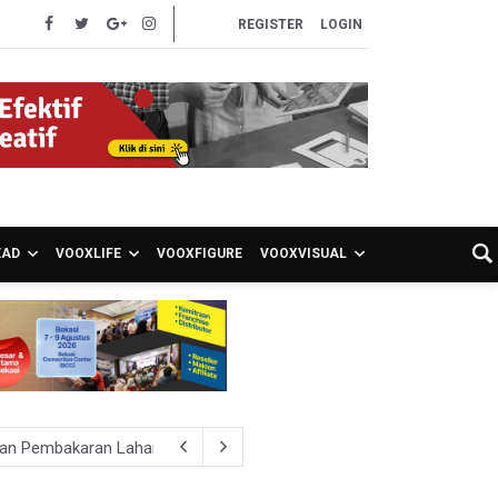
REGISTER
LOGIN
EAD
VOOXLIFE
VOOXFIGURE
VOOXVISUAL
hkan Pembakaran Lahan untuk Membuka Kebun Warga
027