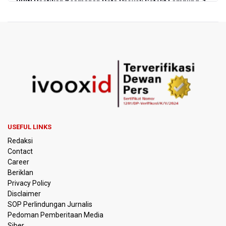
BRIN Pastikan Keamanan Data Proyek Satelit Lampung-1
BRIN Sebut Teknologi ANG Berpotensi Hemat Subsidi LPG
hingga Rp26 triliun
Kuasa Hukum Klaim 995 Airsoft Gun di Sekolah Swasta
Jaksel Berizin, Bantah Kepemilikan Senjata Api dan
Narkoba
Menperin Sebut Insentif Kendaraan Listrik untuk Produk
Bernilai Tambah Tinggi
USEFUL LINKS
Sri Mulyani Indrawati Kembali ke Bank Dunia
Redaksi
Contact
Persebaya Juara Piala Presiden 2026, Menang Adu Pinalti
Career
Lawan Persib Bandung
Beriklan
Privacy Policy
Dari Literasi Teks ke Literasi Multimodal
Disclaimer
SOP Perlindungan Jurnalis
Pedoman Pemberitaan Media
Kemenag Terbitkan 40 Buku Digital Pendidikan Agama
Islam, Dapat Diunduh Gratis
Siber