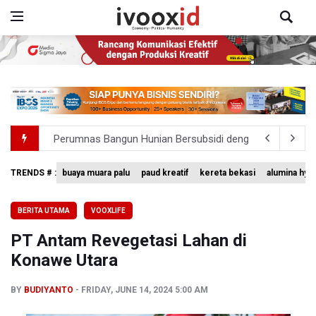
Perumnas Bangun Hunian Bersubsidi dengan Konsep TO
Bank Indonesia Sebut Cadangan Devisa Akhir Juli Sebesar
TRENDS # :
buaya muara palu
paud kreatif
kereta bekasi
alumina hyd
Pemerintah Matangkan Rencana Pembaruan Buku Ajar N
BERITA UTAMA
VOOXLIFE
Pendakian Gunung Gede Pangrango Ditutup karena Keba
PT Antam Revegetasi Lahan di
Menkomdigi Sebut Kehadiran AI Factory Perkuat Posisi 
Konawe Utara
BY
BUDIYANTO
FRIDAY, JUNE 14, 2024 5:00 AM