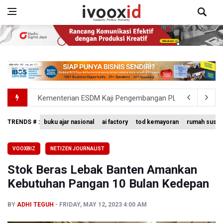
Kementerian ESDM Kaji Pengembangan PLTS Sepanjang 
BRIN Kembangkan Teknologi Modifikasi Cuaca hingga De
TRENDS # :
buku ajar nasional
ai factory
tod kemayoran
rumah susun
Penjelasan Kemenkes: Pasien BPJS Kesehatan Viral Tu
VOOXBIZ
NETIZEN JOURNALIST
Terkait Temuan 995 Pucuk Senjata, Yayasan Sekolah: T
Stok Beras Lebak Banten Amankan
KPK Terima Permintaan Kejaksaan Agung Periksa Febrie
Kebutuhan Pangan 10 Bulan Kedepan
BY
ADHI TEGUH
FRIDAY, MAY 12, 2023 4:00 AM