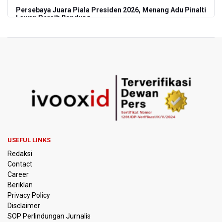
Persebaya Juara Piala Presiden 2026, Menang Adu Pinalti
Lawan Persib Bandung
Dari Literasi Teks ke Literasi Multimodal
Kemenag Terbitkan 40 Buku Digital Pendidikan Agama
Islam, Dapat Diunduh Gratis
KKI Sebut Ada 10 Nakes Diduga Beri Komentar Nirempati
pada Unggahan Pasien BPJS Kesehatan
Polda Metro Jaya Pulangkan Tiga WNI Korban TPPO dari
Libya
USEFUL LINKS
Redaksi
Polisi Selidiki Temuan Senjata Api di Yayasan Sekolah
Contact
Swasta di Jaksel
Career
Beriklan
995 Senjata Api Ditemukan di Sekolah Swasta di Pondok
Privacy Policy
Pinang, Jakarta Selatan
Disclaimer
SOP Perlindungan Jurnalis