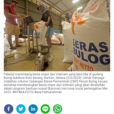
Pekerja menimbang beras impor dari Vietnam yang baru tiba di gudang
Bulog Subdivre Kota Serang, Banten, Selasa (2/5/2023). Untuk menjaga
stabilitas volume Cadangan Beras Pemerintah (CBP) Perum Bulog secara
bertahap mendatangkan beras impor dari Vietnam yang akan disalurkan
dalam program bantuan sosial (Bansos) non tunai mulai pertengahan Mei
2023. ANTARA FOTO/Asep Fathulrahman