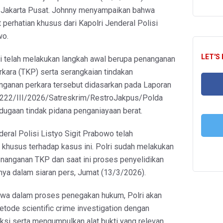
i Jakarta Pusat. Johnny menyampaikan bahwa
 perhatian khusus dari Kapolri Jenderal Polisi
wo.
LET'S
olri telah melakukan langkah awal berupa penanganan
rkara (TKP) serta serangkaian tindakan
nganan perkara tersebut didasarkan pada Laporan
222/III/2026/Satreskrim/RestroJakpus/Polda
FA
 dugaan tindak pidana penganiayaan berat.
deral Polisi Listyo Sigit Prabowo telah
khusus terhadap kasus ini. Polri sudah melakukan
T
nanganan TKP dan saat ini proses penyelidikan
arnya dalam siaran pers, Jumat (13/3/2026).
hwa dalam proses penegakan hukum, Polri akan
ode scientific crime investigation dengan
si serta mengumpulkan alat bukti yang relevan