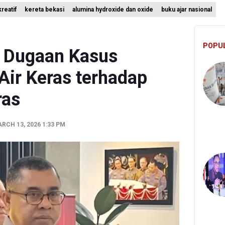
 Bangun Hunian Bersubsidi dengan Konsep TOD di Kemayoran
reatif
kereta bekasi
alumina hydroxide dan oxide
buku ajar nasional
nesia Sebut Cadangan Devisa Akhir Juli Sebesar 145,3 Miliar Dolar A
ah Matangkan Rencana Pembaruan Buku Ajar Nasional
POPU
ki Dugaan Kasus
Air Keras terhadap
ras
ARCH 13, 2026 1:33 PM