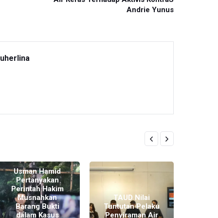
Andrie Yunus
uherlina
Usman Hamid
Pertanyakan
Perintah Hakim
Musnahkan
TAUD Nilai
Barang Bukti
Tuntutan Pelaku
Sid
dalam Kasus
Penyiraman Air