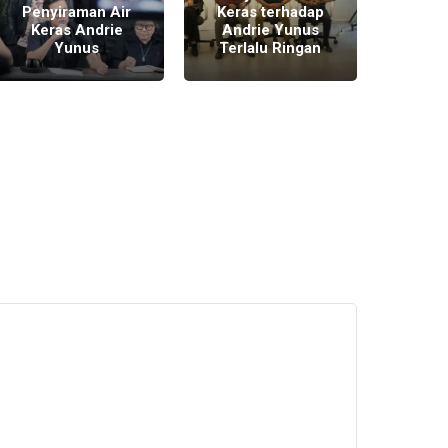
Penyiraman Air
Keras terhadap
Peny
Keras Andrie
Andrie Yunus
Ker
Yunus
Terlalu Ringan