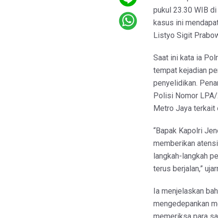
pukul 23.30 WIB d
kasus ini mendapat
Listyo Sigit Prabo
Saat ini kata ia P
tempat kejadian pe
penyelidikan. Pena
Polisi Nomor LPA/
Metro Jaya terkait
“Bapak Kapolri Jen
memberikan atensi 
langkah-langkah pe
terus berjalan,” uj
Ia menjelaskan ba
mengedepankan met
memeriksa para sak