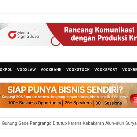
OXPOL
VOOXLAW
VOOXBANK
VOOXSTOCK
VOOXSPORT
VOOXR
 Gunung Gede Pangrango Ditutup karena Kebakaran Alun-alun Sury
i Sebut Kehadiran AI Factory Perkuat Posisi Indonesia