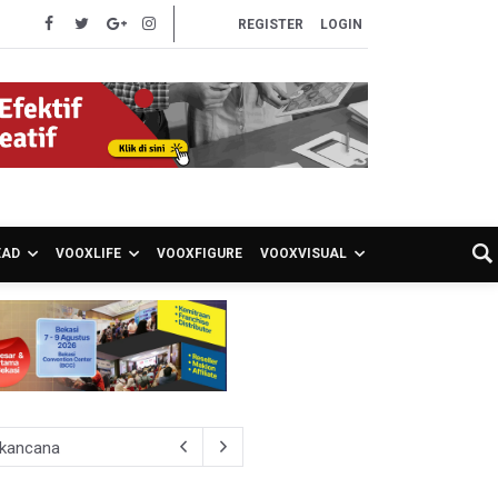
REGISTER
LOGIN
EAD
VOOXLIFE
VOOXFIGURE
VOOXVISUAL
akancana