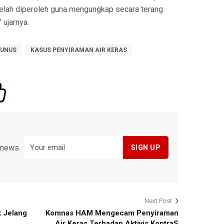
telah diperoleh guna mengungkap secara terang
 ujarnya.
YUNUS
KASUS PENYIRAMAN AIR KERAS
y news
Next Post
 Jelang
Komnas HAM Mengecam Penyiraman
Air Keras Terhadap Aktivis KontraS