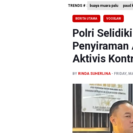
Perumnas
TRENDS # :
buaya muara palu
paud k
Bank Indo
BERITA UTAMA
VOOXLAW
Pemerint
Polri Selidi
Penyiraman 
Aktivis Kont
BY
RINDA SUHERLINA
FRIDAY, M