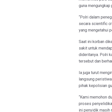
guna mengungkap pe
“Polri dalam pene
secara scientific 
yang mengetahui pe
Saat ini korban di
sakit untuk mendap
dideritanya. Polri 
tersebut dan berha
Ia juga turut meng
langsung peristiw
pihak kepolisian 
“Kami memohon duk
proses penyelidika
ini penyidik masih