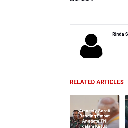
Rinda S
RELATED ARTICLES
Amnesty Soroti
Banding Empat
Anggota TNI
Sidang Putusan
dalam Kasus