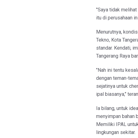
"Saya tidak melihat
itu di perusahaan in
Menurutnya, kondi
Tekno, Kota Tanger
standar. Kendati, i
Tangerang Raya ban
"Nah ini tentu kesal
dengan teman-teman
sejatinya untuk che
ipal biasanya," tera
Ia bilang, untuk i
menyimpan bahan be
Memiliki IPAL untu
lingkungan sekitar.