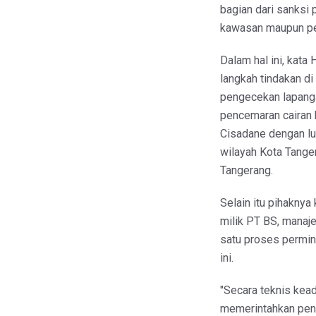
bagian dari sanksi
kawasan maupun per
Dalam hal ini, kat
langkah tindakan di
pengecekan lapang
pencemaran cairan 
Cisadane dengan lua
wilayah Kota Tange
Tangerang.
Selain itu pihakny
milik PT BS, manaj
satu proses permint
ini.
"Secara teknis kead
memerintahkan peng