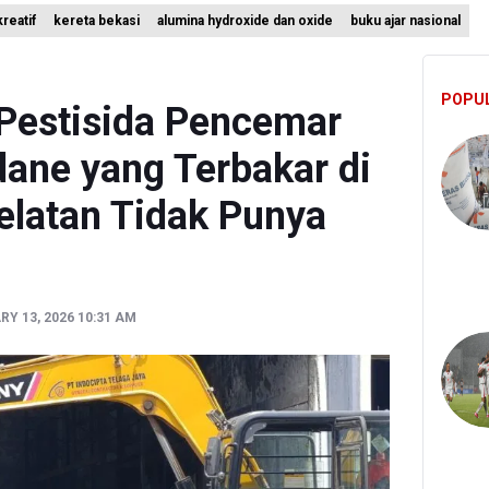
reatif
kereta bekasi
alumina hydroxide dan oxide
buku ajar nasional
nesia Sebut Cadangan Devisa Akhir Juli Sebesar 145,3 Miliar Dolar A
ah Matangkan Rencana Pembaruan Buku Ajar Nasional
POPU
 Gunung Gede Pangrango Ditutup karena Kebakaran Alun-alun Sury
Pestisida Pencemar
ane yang Terbakar di
elatan Tidak Punya
RY 13, 2026 10:31 AM