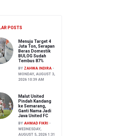
S
LAR POSTS
akancana
Menuju Target 4
Juta Ton, Serapan
Beras Domestik
BULOG Sudah
Tembus 87%
BY
ZAHWA INDIRA
MONDAY, AUGUST 3,
2026 10:39 AM
Malut United
Pindah Kandang
ke Semarang,
Ganti Nama Jadi
Java United FC
BY
AHMAD FIKRI
WEDNESDAY,
AUGUST 5, 2026 1:31