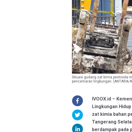
Situasi gudang zat kimia pestisida 
pencemaran lingkungan. (ANTARA/
IVOOX.id – Kemen
Lingkungan Hidu
zat kimia bahan p
Tangerang Selata
berdampak pada p