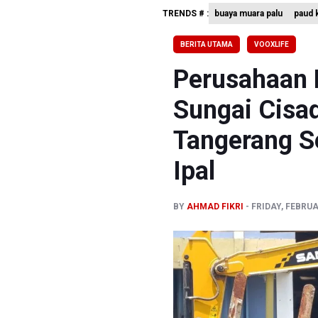
TRENDS # :
buaya muara palu
paud k
Bank Indo
Pemerint
BERITA UTAMA
VOOXLIFE
Pendakian
Perusahaan 
Sungai Cisad
Tangerang S
Ipal
BY
AHMAD FIKRI
FRIDAY, FEBRUA