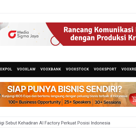
OXPOL
VOOXLAW
VOOXBANK
VOOXSTOCK
VOOXSPORT
VOOXR
i Sebut Kehadiran AI Factory Perkuat Posisi Indonesia
 Bangun Hunian Bersubsidi dengan Konsep TOD di Kemayoran