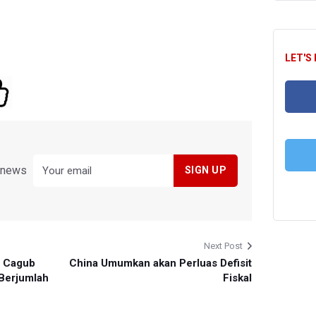
LET'S
FA
y news
T
Next Post
t Cagub
China Umumkan akan Perluas Defisit
 Berjumlah
Fiskal