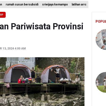
an
rumah susun bersubsidi
sriwijaya kemampo
latihan arrc
emuan 995 Pucuk Senjata, Yayasan Sekolah: Tak Ada Ekskul Menemb
a Permintaan Kejaksaan Agung Periksa Febrie Adriansyah
RIP
POPU
ian ESDM Kaji Pengembangan PLTS Sepanjang Jalan Tol Trans-Jawa
n Pariwisata Provinsi
 13, 2024 4:00 AM
Next