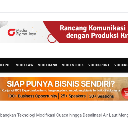
OXPOL
VOOXLAW
VOOXBANK
VOOXSTOCK
VOOXSPORT
VOOXR
angkan Teknologi Modifikasi Cuaca hingga Desalinasi Air Laut Men
 Bambang Rudijanto Tanoesoedibjo Kooperatif, Sudah Tiga Kali Ab