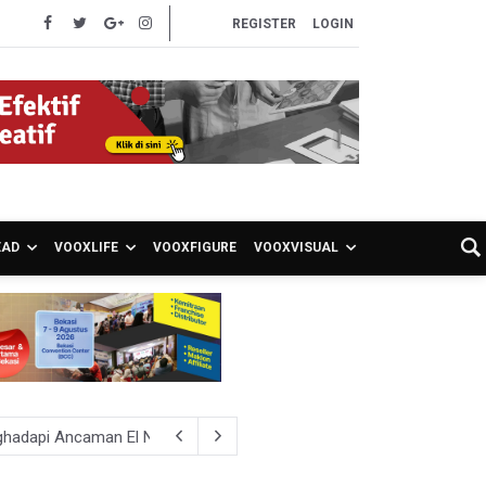
REGISTER
LOGIN
EAD
VOOXLIFE
VOOXFIGURE
VOOXVISUAL
ghadapi Ancaman El Nino
sen Pemeriksaan