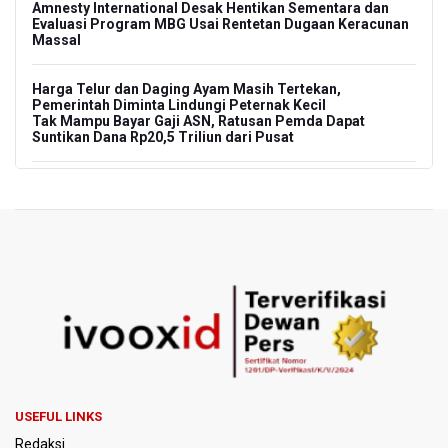
Amnesty International Desak Hentikan Sementara dan
Evaluasi Program MBG Usai Rentetan Dugaan Keracunan
Massal
Harga Telur dan Daging Ayam Masih Tertekan,
Pemerintah Diminta Lindungi Peternak Kecil
Tak Mampu Bayar Gaji ASN, Ratusan Pemda Dapat
Suntikan Dana Rp20,5 Triliun dari Pusat
DPR Pastikan Tak Ada Surpres Pergantian Kapolri
Pemerintah Tambah Penempatan Dana SAL di Himbara
OJK Wajibkan Pindar Serahkan Data Transaksi
Pendanaan
Garuda Pertiwi dan Putri Nusantara akan Bela Indonesia
di Srikandi Merdeka Cup 2026
Aldila dan Janice Berlaga di Sektor Ganda WTA 1000
USEFUL LINKS
Toronto dengan Partner Berbeda
Redaksi