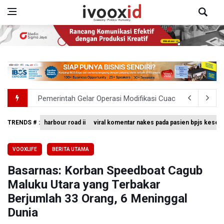
Pemerintah Gelar Operasi Modifikasi Cuaca Percepat
Swiss-Belcourt Bogor Hadirkan Promo "Merdeka Escape
TRENDS # :
harbour road ii
viral komentar nakes pada pasien bpjs keseh
Polda Metro Jaya Pulangkan Tiga WNI Korban TPPO dari 
VOOXLIFE
BERITA UTAMA
Polisi Selidiki Temuan Senjata Api di Yayasan Sekolah Sw
Basarnas: Korban Speedboat Cagub
995 Senjata Api Ditemukan di Sekolah Swasta di Pondok 
Maluku Utara yang Terbakar
Berjumlah 33 Orang, 6 Meninggal
Dunia