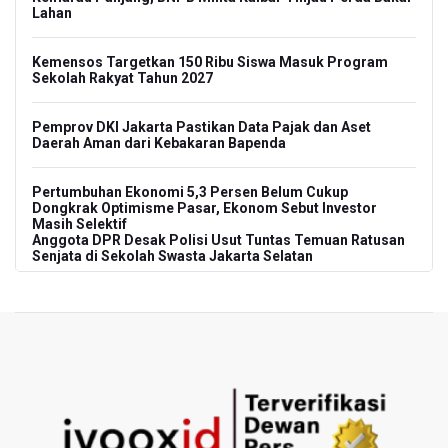
Lahan
Kemensos Targetkan 150 Ribu Siswa Masuk Program
Sekolah Rakyat Tahun 2027
Pemprov DKI Jakarta Pastikan Data Pajak dan Aset
Daerah Aman dari Kebakaran Bapenda
Pertumbuhan Ekonomi 5,3 Persen Belum Cukup
Dongkrak Optimisme Pasar, Ekonom Sebut Investor
Masih Selektif
Anggota DPR Desak Polisi Usut Tuntas Temuan Ratusan
Senjata di Sekolah Swasta Jakarta Selatan
Amnesty International Kecam Penangkapan Dua
Warganet atas Konten Pidato Presiden, Nilai
Kriminalisasi Kritik Persempit Ruang Sipil
BGN Beri Batas Waktu SPPG Kantongi SLHS Paling
Lambat 10 Agustus