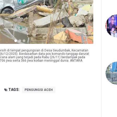
bersih di tempat pengungsian di Desa Geudumbak, Kecamatan
 (6/12/2025). Berdasarkan data pos komando tanggap darurat
cana alam yang terjadi pada Rabu (26/11) berdampak pada
706 jiwa serta 366 jiwa korban meninggal dunia. ANTARA
TAGS:
PENGUNGSI ACEH