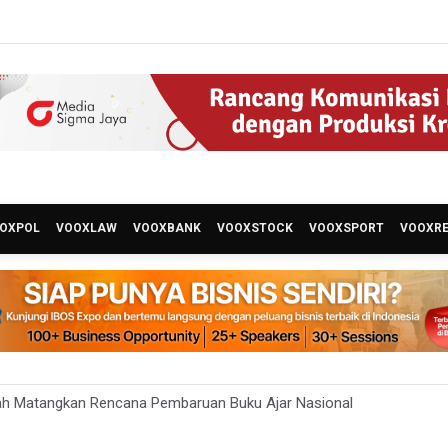
OXPOL
VOOXLAW
VOOXBANK
VOOXSTOCK
VOOXSPORT
VOOXR
ah Matangkan Rencana Pembaruan Buku Ajar Nasional
 Gunung Gede Pangrango Ditutup karena Kebakaran Alun-alun Sury