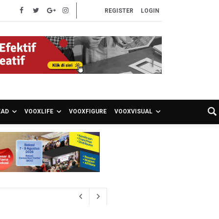
REGISTER
LOGIN
EAD
VOOXLIFE
VOOXFIGURE
VOOXVISUAL
akancana