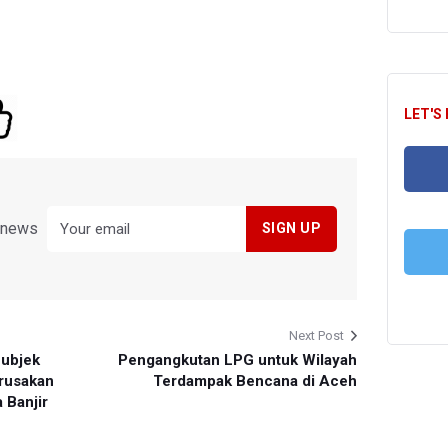
LET'S
FA
y news
T
Next Post
Subjek
Pengangkutan LPG untuk Wilayah
erusakan
Terdampak Bencana di Aceh
 Banjir