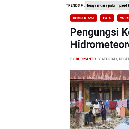
TRENDS # :
buaya muara palu
paud k
Menkomdig
Perumnas
BERITA UTAMA
FOTO
VOOXL
Bank Indo
Pengungsi K
Hidrometeor
BY
BUDIYANTO
SATURDAY, DECEM
Previous