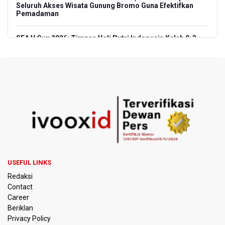
Seluruh Akses Wisata Gunung Bromo Guna Efektifkan
Pemadaman
SEA V Cup 2026: Timnas Voli Putri Indonesia Kalah 0-3
Lawan Thailand
Xabi Alonso Sebut Dukungan Penggemar Chelsea
Menakjubkan di GBK, Menang Lawan AC Milan 3-0
Pakar: Pengungkapan TPPU Eks Jampidsus Febrie
Adriansyah Harus Buktikan Pidana Asal
Tim 9 Kejagung Periksa Febrie Adransayah sebagai
Tersangka dan Saksi Terkait Kasus TPPU
USEFUL LINKS
BPIP: Satu Siswa Sekolah Rakyat Jadi Calon Paskibraka
Redaksi
Nasional
Contact
Career
Kemarau Panjang, BNPB Minta Kalbar Tinjau Perda Bakar
Beriklan
Lahan
Privacy Policy