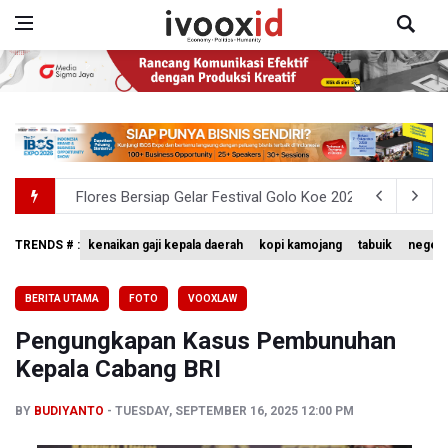
Flores Bersiap Gelar Festival Golo Koe 2026, Promosikan
Kemkomdigi Targetkan Reaktivasi IGRS Rampung 2026
TRENDS # :
kenaikan gaji kepala daerah
kopi kamojang
tabuik
negeri
Anggota DPR Minta Rencana Kenaikan Gaji Kepala Daerah
BERITA UTAMA
FOTO
VOOXLAW
BGN Wajibkan Ompreng MBG Cantumkan Batas Waktu Ko
Pengungkapan Kasus Pembunuhan
BEI Catat Pertumbuhan Investor Saham Capai 10,05 Juta
Kepala Cabang BRI
BY
BUDIYANTO
TUESDAY, SEPTEMBER 16, 2025 12:00 PM