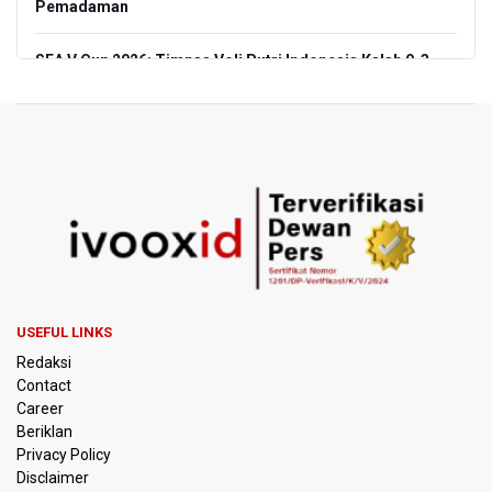
Pemadaman
SEA V Cup 2026: Timnas Voli Putri Indonesia Kalah 0-3
Lawan Thailand
Xabi Alonso Sebut Dukungan Penggemar Chelsea
Menakjubkan di GBK, Menang Lawan AC Milan 3-0
Pakar: Pengungkapan TPPU Eks Jampidsus Febrie
Adriansyah Harus Buktikan Pidana Asal
Tim 9 Kejagung Periksa Febrie Adransayah sebagai
Tersangka dan Saksi Terkait Kasus TPPU
USEFUL LINKS
BPIP: Satu Siswa Sekolah Rakyat Jadi Calon Paskibraka
Redaksi
Nasional
Contact
Career
Kemarau Panjang, BNPB Minta Kalbar Tinjau Perda Bakar
Beriklan
Lahan
Privacy Policy
Disclaimer
Kemensos Targetkan 150 Ribu Siswa Masuk Program