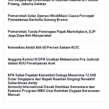
995 Senjata Api Ditemukan di Sekolah Swasta di Pondok
Pinang, Jakarta Selatan
Pemerintah Gelar Operasi Modifikasi Cuaca Percepat
Pemadaman Karhutla Gunung Bromo
Pemerintah Tunda Penerapan Pajak Marketplace, DJP:
Jaga Daya Beli Masyarakat
Kemenkeu Ambil Alih 60 Persen Saham KCIC
Anggota Komisi III DPR Usulkan Mekanisme Pra Judicial
dalam RUU Perampasan Aset
KPK Sebut Pejabat Kemenhut Diduga Menerima 12.500
Dolar Singapura dari Bupati Kuantan Singingi Nonaktif
Suhardiman Amby
Amnesty International Desak Hentikan Sementara dan
Evaluasi Program MBG Usai Rentetan Dugaan Keracunan
Massal
Harga Telur dan Daging Ayam Masih Tertekan,