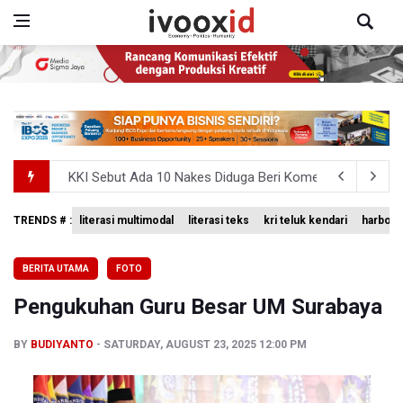
KKI Sebut Ada 10 Nakes Diduga Beri Komentar Nirempat
Polda Metro Jaya Pulangkan Tiga WNI Korban TPPO dari 
TRENDS # :
literasi multimodal
literasi teks
kri teluk kendari
harbour 
Polisi Selidiki Temuan Senjata Api di Yayasan Sekolah Sw
BERITA UTAMA
FOTO
995 Senjata Api Ditemukan di Sekolah Swasta di Pondok 
Pengukuhan Guru Besar UM Surabaya
Kemenag Terbitkan 40 Buku Digital Pendidikan Agama Isl
BY
BUDIYANTO
SATURDAY, AUGUST 23, 2025 12:00 PM