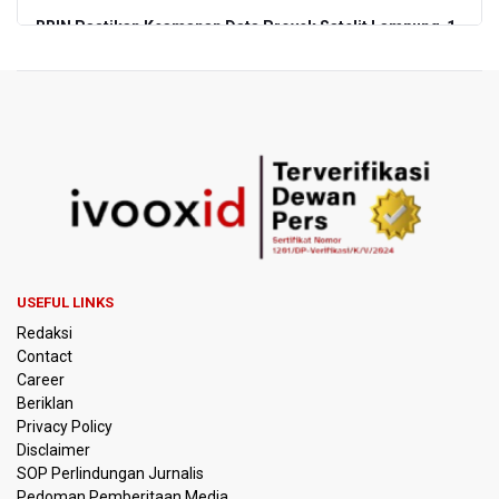
BRIN Pastikan Keamanan Data Proyek Satelit Lampung-1
BRIN Sebut Teknologi ANG Berpotensi Hemat Subsidi LPG
hingga Rp26 triliun
Kuasa Hukum Klaim 995 Airsoft Gun di Sekolah Swasta
Jaksel Berizin, Bantah Kepemilikan Senjata Api dan
Narkoba
Menperin Sebut Insentif Kendaraan Listrik untuk Produk
Bernilai Tambah Tinggi
USEFUL LINKS
Sri Mulyani Indrawati Kembali ke Bank Dunia
Redaksi
Contact
Persebaya Juara Piala Presiden 2026, Menang Adu Pinalti
Career
Lawan Persib Bandung
Beriklan
Privacy Policy
Dari Literasi Teks ke Literasi Multimodal
Disclaimer
SOP Perlindungan Jurnalis
Pedoman Pemberitaan Media
Kemenag Terbitkan 40 Buku Digital Pendidikan Agama