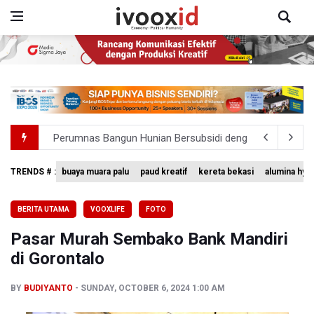
Perumnas Bangun Hunian Bersubsidi dengan Konsep TO
Bank Indonesia Sebut Cadangan Devisa Akhir Juli Sebesar
TRENDS # :
buaya muara palu
paud kreatif
kereta bekasi
alumina hyd
Pemerintah Matangkan Rencana Pembaruan Buku Ajar N
BERITA UTAMA
VOOXLIFE
FOTO
Pendakian Gunung Gede Pangrango Ditutup karena Keba
Pasar Murah Sembako Bank Mandiri
Menkomdigi Sebut Kehadiran AI Factory Perkuat Posisi 
di Gorontalo
BY
BUDIYANTO
SUNDAY, OCTOBER 6, 2024 1:00 AM