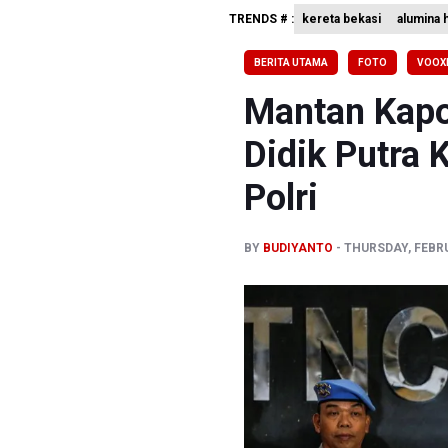
TRENDS # :
kereta bekasi
alumina 
Bank Indo
Penjelasa
BERITA UTAMA
FOTO
VOOX
Terkait T
Mantan Kapo
Didik Putra 
Polri
BY
BUDIYANTO
THURSDAY, FEBRU