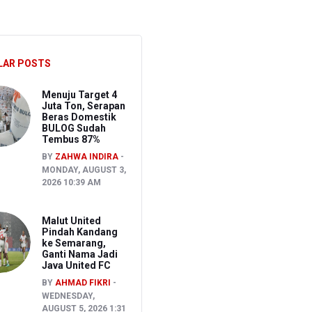
S
CU RSCM Terbatas
LAR POSTS
ak
Menuju Target 4
Juta Ton, Serapan
Beras Domestik
BULOG Sudah
Tembus 87%
BY
ZAHWA INDIRA
MONDAY, AUGUST 3,
2026 10:39 AM
Malut United
Pindah Kandang
ke Semarang,
Ganti Nama Jadi
Java United FC
BY
AHMAD FIKRI
WEDNESDAY,
AUGUST 5, 2026 1:31