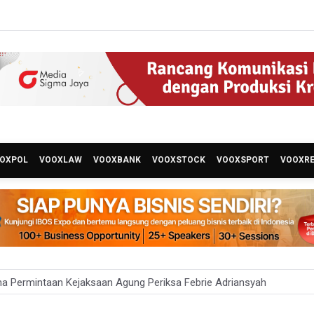
OXPOL
VOOXLAW
VOOXBANK
VOOXSTOCK
VOOXSPORT
VOOXR
a Permintaan Kejaksaan Agung Periksa Febrie Adriansyah
ian ESDM Kaji Pengembangan PLTS Sepanjang Jalan Tol Trans-Jawa