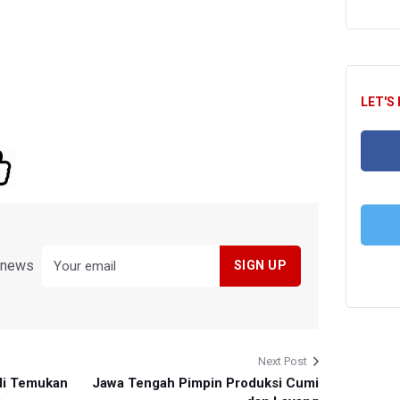
LET'S
FA
y news
T
Next Post
li Temukan
Jawa Tengah Pimpin Produksi Cumi