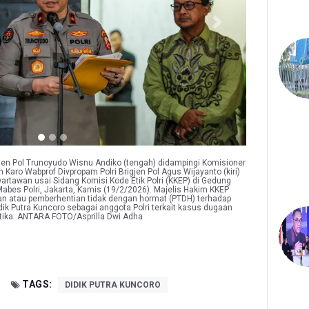
Next
gjen Pol Trunoyudo Wisnu Andiko (tengah) didampingi Komisioner
Karo Wabprof Divpropam Polri Brigjen Pol Agus Wijayanto (kiri)
tawan usai Sidang Komisi Kode Etik Polri (KKEP) di Gedung
abes Polri, Jakarta, Kamis (19/2/2026). Majelis Hakim KKEP
n atau pemberhentian tidak dengan hormat (PTDH) terhadap
k Putra Kuncoro sebagai anggota Polri terkait kasus dugaan
tika. ANTARA FOTO/Asprilla Dwi Adha
TAGS:
DIDIK PUTRA KUNCORO