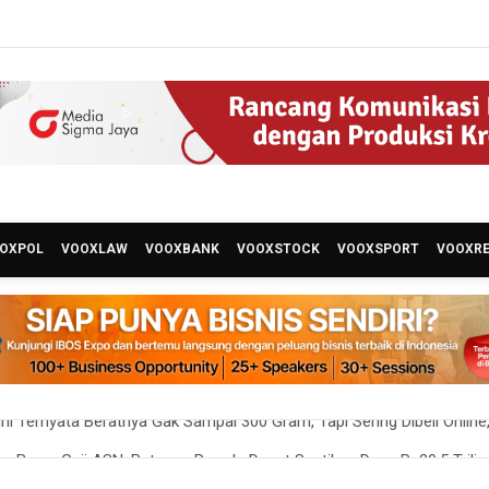
OXPOL
VOOXLAW
VOOXBANK
VOOXSTOCK
VOOXSPORT
VOOXR
 Bayar Gaji ASN, Ratusan Pemda Dapat Suntikan Dana Rp20,5 Triliun
kan Tak Ada Surpres Pergantian Kapolri