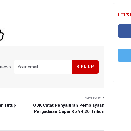
LET'S
FA
y news
T
Next Post
r Tutup
OJK Catat Penyaluran Pembiayaan
Pergadaian Capai Rp 94,20 Triliun