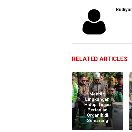
Budiya
RELATED ARTICLES
Menteri
Menteri
Lingkungan
Lingkungan
Hidup Tinjau
Hidup Tinjau
Pertanian
Danau Lido
Organik di
Bogor
Semarang