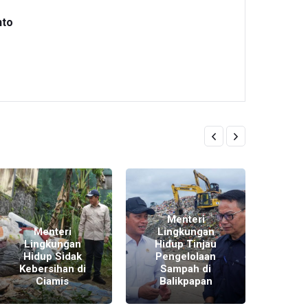
nto
Menteri
Menteri
Lingkungan
M
Lingkungan
Hidup Tinjau
Lin
Hidup Sidak
Pengelolaan
Hid
Kebersihan di
Sampah di
Dan
Ciamis
Balikpapan