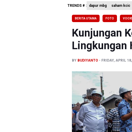
TRENDS # :
dapur mbg
saham kcic
Pemerint
Harga Tel
BERITA UTAMA
FOTO
VOOX
4 Barang 
Kunjungan K
Lingkungan 
BY
BUDIYANTO
FRIDAY, APRIL 18
Previous