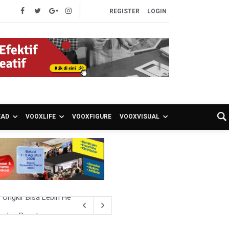
REGISTER
LOGIN
EAD
VOOXLIFE
VOOXFIGURE
VOOXVISUAL
 dari Pusat