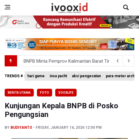
BNPB Minta Pemprov Kalimantan Barat Tinjau Kembali
Kemensos Targetkan 150 Ribu Siswa Masuk Program Se
TRENDS # :
hari game
insa yacht
aksi pengecatan
para-meter archer
Pakar: Pengungkapan TPPU Eks Jampidsus Febrie Adrian
BERITA UTAMA
FOTO
VOOXLIFE
Tim 9 Kejagung Periksa Febrie Adransayah sebagai Ters
Kunjungan Kepala BNPB di Posko
BPIP: Satu Siswa Sekolah Rakyat Jadi Calon Paskibraka 
Pengungsian
BY
BUDIYANTO
FRIDAY, JANUARY 16, 2026 12:00 PM