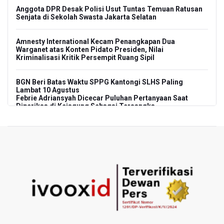
Anggota DPR Desak Polisi Usut Tuntas Temuan Ratusan
Senjata di Sekolah Swasta Jakarta Selatan
Amnesty International Kecam Penangkapan Dua
Warganet atas Konten Pidato Presiden, Nilai
Kriminalisasi Kritik Persempit Ruang Sipil
BGN Beri Batas Waktu SPPG Kantongi SLHS Paling
Lambat 10 Agustus
Febrie Adriansyah Dicecar Puluhan Pertanyaan Saat
Diperiksa di Kejagung Sebagai Tersangka
BGN Proses Pemberhentian Tidak Hormat 66 Kepala
SPPG, Sudaryono: Tidak Ada Toleransi bagi Pelanggaran
Disiplin
SEA V Cup 2026: Timnas Voli Putri Indonesia Menang
Lawan Vietnam 3-2
Kebakaran Landa Gedung Bapenda DKI Jakarta