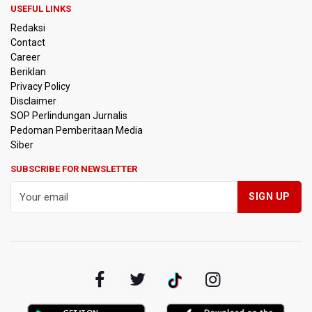
PSSI Evaluasi TImnas Indonesia Setelah Gagal Tembus
USEFUL LINKS
Semifinal Piala AFF 2026
Redaksi
Contact
Timnas Indonesia Tersingkir di Piala AFF 2026 Setelah
Career
Ditahan Imbang Singapura 1-1
Beriklan
Privacy Policy
Pemerintah Matangkan Rencana Pembaruan Buku Ajar
Disclaimer
Nasional
SOP Perlindungan Jurnalis
Pedoman Pemberitaan Media
Pendakian Gunung Gede Pangrango Ditutup karena
Siber
Kebakaran Alun-alun Suryakancana
SUBSCRIBE FOR NEWSLETTER
Menkomdigi Sebut Kehadiran AI Factory Perkuat Posisi
Indonesia
Perumnas Bangun Hunian Bersubsidi dengan Konsep
TOD di Kemayoran
Bank Indonesia Sebut Cadangan Devisa Akhir Juli
Sebesar 145,3 Miliar Dolar AS
Penjelasan Kemenkes: Pasien BPJS Kesehatan Viral
Tunggu 8 Jam karena HCU RSCM Terbatas