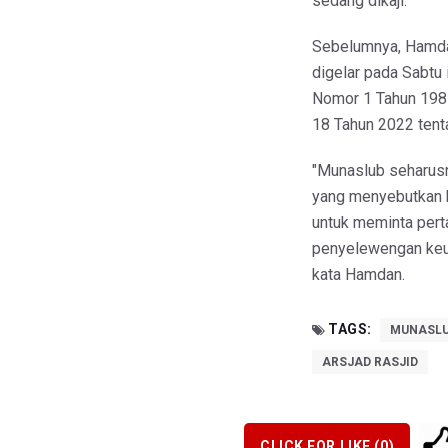
sedang dikaji.
Sebelumnya, Hamda
digelar pada Sabtu
Nomor 1 Tahun 198
18 Tahun 2022 tent
"Munaslub seharusn
yang menyebutkan 
untuk meminta pert
penyelewengan keua
kata Hamdan.
TAGS:
MUNASLU
ARSJAD RASJID
CLICK FOR LIKE (
0
)