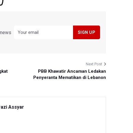
y news
Next Post
gkat
PBB Khawatir Ancaman Ledakan
Penyeranta Mematikan di Lebanon
razi Assyar