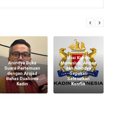
Usai Kisruh
Berte
Anindya Buka
Munaslub, Arsjad
Bakr
Suara Pertemuan
dan Anindya
Kla
dengan Arsjad
Sepakati
Suda
Bahas Dualisme
Selesaikan
Solus
Kadin
Konflik
Sesu