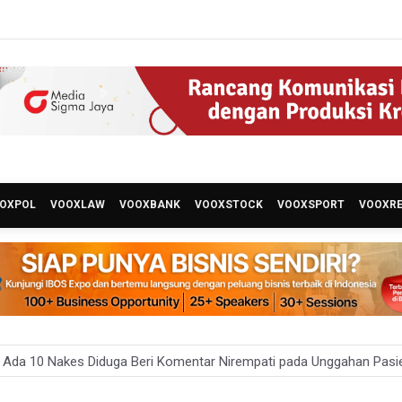
OXPOL
VOOXLAW
VOOXBANK
VOOXSTOCK
VOOXSPORT
VOOXR
ro Jaya Pulangkan Tiga WNI Korban TPPO dari Libya
lidiki Temuan Senjata Api di Yayasan Sekolah Swasta di Jaksel