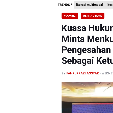
TRENDS # :
literasi multimodal
lite
Dari Liter
Kemenag T
VOOXBIZ
BERITA UTAMA
KKI Sebut
Kuasa Hukum
Minta Menk
Pengesahan 
Sebagai Ke
BY
FAHRURRAZI ASSYAR
WEDNES