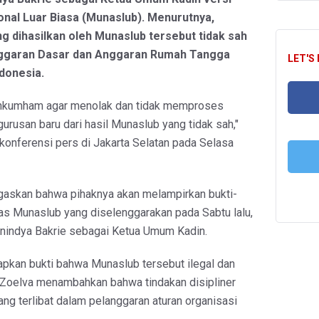
nal Luar Biasa (Munaslub). Menurutnya,
 dihasilkan oleh Munaslub tersebut tidak sah
ggaran Dasar dan Anggaran Rumah Tangga
LET'S
donesia.
nkumham agar menolak dan tidak memproses
rusan baru dari hasil Munaslub yang tidak sah,"
FA
konferensi pers di Jakarta Selatan pada Selasa
T
askan bahwa pihaknya akan melampirkan bukti-
litas Munaslub yang diselenggarakan pada Sabtu lalu,
nindya Bakrie sebagai Ketua Umum Kadin.
pkan bukti bahwa Munaslub tersebut ilegal dan
a. Zoelva menambahkan bahwa tindakan disipliner
ng terlibat dalam pelanggaran aturan organisasi