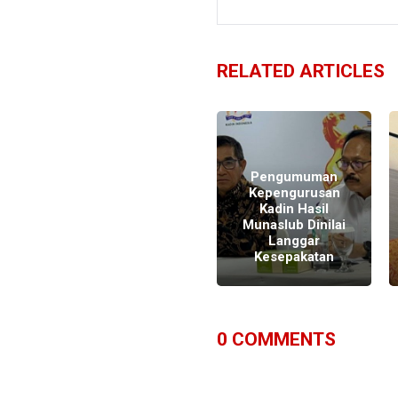
RELATED ARTICLES
Pengumuman
Kepengurusan
i
Jokowi Minta
Kadin Hasil
Masalah Kadin
Munaslub Dinilai
Diselesaikan
Langgar
Secara Internal
Kesepakatan
0
COMMENTS