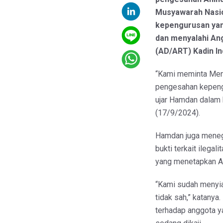
Musyawarah Nasio
kepengurusan yang
dan menyalahi An
(AD/ART) Kadin In
“Kami meminta Me
pengesahan kepengu
ujar Hamdan dalam 
(17/9/2024).
Hamdan juga meneg
bukti terkait ilega
yang menetapkan A
“Kami sudah menyia
tidak sah,” katany
terhadap anggota ya