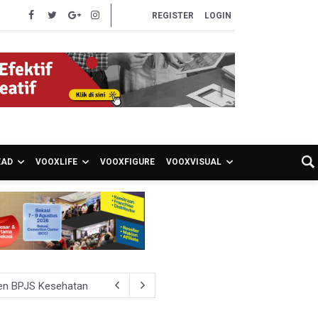
REGISTER
LOGIN
EAD
VOOXLIFE
VOOXFIGURE
VOOXVISUAL