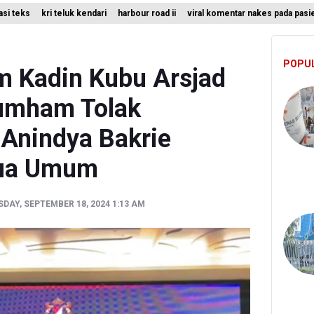
rasi teks
kri teluk kendari
harbour road ii
viral komentar nakes pada pasi
asi Teks ke Literasi Multimodal
erbitkan 40 Buku Digital Pendidikan Agama Islam, Dapat Diunduh Gr
POPU
 Ada 10 Nakes Diduga Beri Komentar Nirempati pada Unggahan Pas
 Kadin Kubu Arsjad
umham Tolak
Anindya Bakrie
tua Umum
DAY, SEPTEMBER 18, 2024 1:13 AM