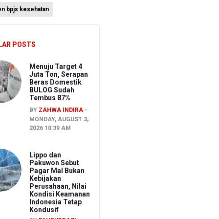
en bpjs kesehatan
atis
LAR POSTS
ien BPJS Kesehatan
Menuju Target 4
Juta Ton, Serapan
Beras Domestik
BULOG Sudah
Tembus 87%
BY
ZAHWA INDIRA
MONDAY, AUGUST 3,
2026 10:39 AM
Lippo dan
Pakuwon Sebut
Pagar Mal Bukan
Kebijakan
Perusahaan, Nilai
Kondisi Keamanan
Indonesia Tetap
Kondusif