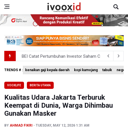
BEI Catat Pertumbuhan Investor Saham Capai 10,05 Juta
Flores Bersiap Gelar Festival Golo Koe 2026, Promosikan
TRENDS # :
kenaikan gaji kepala daerah
kopi kamojang
tabuik
negeri
Meretas Jalan Terjal Ekonomi Digital: Perjuangan Siti Ali
VOOXLIFE
BERITA UTAMA
Anggota DPR Minta Rencana Kenaikan Gaji Kepala Daerah
Kualitas Udara Jakarta Terburuk
BGN Wajibkan Ompreng MBG Cantumkan Batas Waktu Ko
Keempat di Dunia, Warga Dihimbau
Gunakan Masker
BY
AHMAD FIKRI
TUESDAY, MAY 12, 2026 1:31 AM