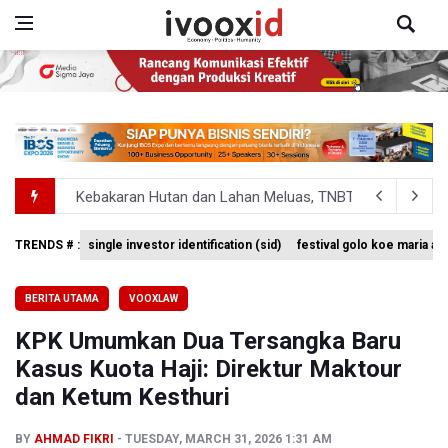
Kebakaran Hutan dan Lahan Meluas, TNBTS Tutup Selu
SEA V Cup 2026: Timnas Voli Putri Indonesia Kalah 0-3 
TRENDS # :
single investor identification (sid)
festival golo koe maria a
BPS Sebut Sensus Ekonomi 2026 untuk Perbarui Data St
BERITA UTAMA
VOOXLAW
Insiden Penembakan Terjadi di Festival Budaya Lembah 
KPK Umumkan Dua Tersangka Baru
Kebakaran Hutan dan Lahan Terjadi di Sejumlah Wilayah 
Kasus Kuota Haji: Direktur Maktour
dan Ketum Kesthuri
BY
AHMAD FIKRI
TUESDAY, MARCH 31, 2026 1:31 AM