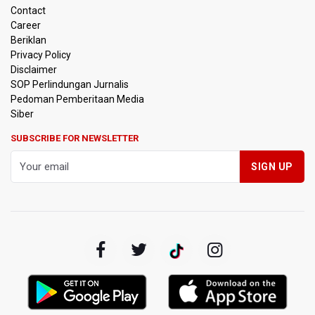
Contact
BGN Beri Batas Waktu SPPG Kantongi SLHS Paling
Career
Lambat 10 Agustus
Beriklan
Privacy Policy
Febrie Adriansyah Dicecar Puluhan Pertanyaan Saat
Disclaimer
Diperiksa di Kejagung Sebagai Tersangka
SOP Perlindungan Jurnalis
Pedoman Pemberitaan Media
BGN Proses Pemberhentian Tidak Hormat 66 Kepala
Siber
SPPG, Sudaryono: Tidak Ada Toleransi bagi Pelanggaran
Disiplin
SUBSCRIBE FOR NEWSLETTER
SEA V Cup 2026: Timnas Voli Putri Indonesia Menang
Lawan Vietnam 3-2
Kebakaran Landa Gedung Bapenda DKI Jakarta
PSSI Evaluasi TImnas Indonesia Setelah Gagal Tembus
Semifinal Piala AFF 2026
Timnas Indonesia Tersingkir di Piala AFF 2026 Setelah
Ditahan Imbang Singapura 1-1