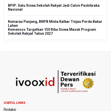
BPIP: Satu Siswa Sekolah Rakyat Jadi Calon Paskibraka
Nasional
Kemarau Panjang, BNPB Minta Kalbar Tinjau Perda Bakar
Lahan
Kemensos Targetkan 150 Ribu Siswa Masuk Program
Sekolah Rakyat Tahun 2027
Pemprov DKI Jakarta Pastikan Data Pajak dan Aset
Daerah Aman dari Kebakaran Bapenda
Pertumbuhan Ekonomi 5,3 Persen Belum Cukup
Dongkrak Optimisme Pasar, Ekonom Sebut Investor
Masih Selektif
Anggota DPR Desak Polisi Usut Tuntas Temuan Ratusan
Senjata di Sekolah Swasta Jakarta Selatan
Amnesty International Kecam Penangkapan Dua
Warganet atas Konten Pidato Presiden, Nilai
USEFUL LINKS
Kriminalisasi Kritik Persempit Ruang Sipil
Redaksi