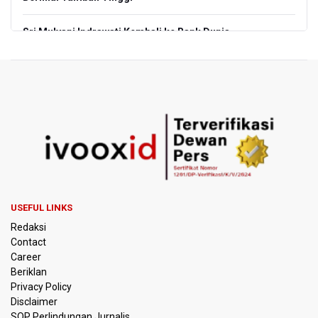
Sri Mulyani Indrawati Kembali ke Bank Dunia
Persebaya Juara Piala Presiden 2026, Menang Adu Pinalti
Lawan Persib Bandung
Dari Literasi Teks ke Literasi Multimodal
Kemenag Terbitkan 40 Buku Digital Pendidikan Agama
Islam, Dapat Diunduh Gratis
KKI Sebut Ada 10 Nakes Diduga Beri Komentar Nirempati
pada Unggahan Pasien BPJS Kesehatan
USEFUL LINKS
Redaksi
Polda Metro Jaya Pulangkan Tiga WNI Korban TPPO dari
Contact
Libya
Career
Beriklan
Polisi Selidiki Temuan Senjata Api di Yayasan Sekolah
Privacy Policy
Swasta di Jaksel
Disclaimer
SOP Perlindungan Jurnalis