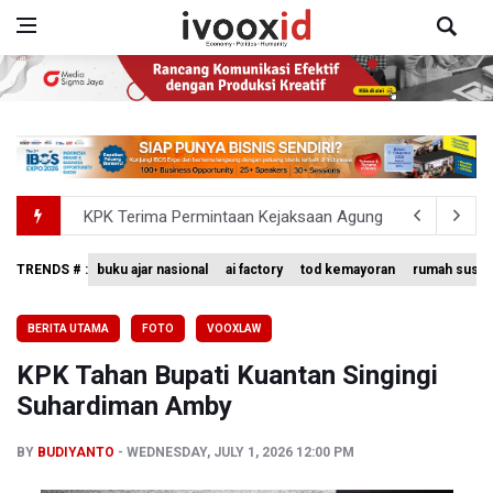
KPK Terima Permintaan Kejaksaan Agung Periksa Febrie
Kementerian ESDM Kaji Pengembangan PLTS Sepanjang 
TRENDS # :
buku ajar nasional
ai factory
tod kemayoran
rumah susun
Bank Indonesia Sebut Cadangan Devisa Akhir Juli Sebesar
Penjelasan Kemenkes: Pasien BPJS Kesehatan Viral Tu
BERITA UTAMA
FOTO
VOOXLAW
Terkait Temuan 995 Pucuk Senjata, Yayasan Sekolah: T
KPK Tahan Bupati Kuantan Singingi
Suhardiman Amby
BY
BUDIYANTO
WEDNESDAY, JULY 1, 2026 12:00 PM