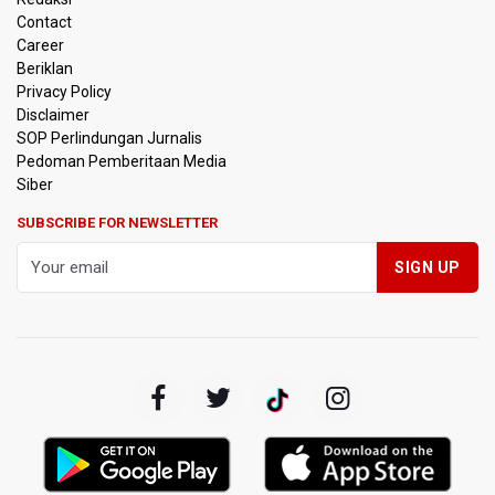
Dongkrak Optimisme Pasar, Ekonom Sebut Investor
Masih Selektif
Contact
Career
Beriklan
Anggota DPR Desak Polisi Usut Tuntas Temuan Ratusan
Senjata di Sekolah Swasta Jakarta Selatan
Privacy Policy
Disclaimer
SOP Perlindungan Jurnalis
Amnesty International Kecam Penangkapan Dua
Pedoman Pemberitaan Media
Warganet atas Konten Pidato Presiden, Nilai
Kriminalisasi Kritik Persempit Ruang Sipil
Siber
SUBSCRIBE FOR NEWSLETTER
BGN Beri Batas Waktu SPPG Kantongi SLHS Paling
Lambat 10 Agustus
Febrie Adriansyah Dicecar Puluhan Pertanyaan Saat
Diperiksa di Kejagung Sebagai Tersangka
BGN Proses Pemberhentian Tidak Hormat 66 Kepala
SPPG, Sudaryono: Tidak Ada Toleransi bagi Pelanggaran
Disiplin
SEA V Cup 2026: Timnas Voli Putri Indonesia Menang
Lawan Vietnam 3-2