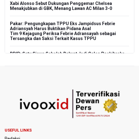
Xabi Alonso Sebut Dukungan Penggemar Chelsea
Menakjubkan di GBK, Menang Lawan AC Milan 3-0
Pakar: Pengungkapan TPPU Eks Jampidsus Febrie
Adriansyah Harus Buktikan Pidana Asal
Tim 9 Kejagung Periksa Febrie Adransayah sebagai
Tersangka dan Saksi Terkait Kasus TPPU
BPIP: Satu Siswa Sekolah Rakyat Jadi Calon Paskibraka
Nasional
Kemarau Panjang, BNPB Minta Kalbar Tinjau Perda Bakar
Lahan
Kemensos Targetkan 150 Ribu Siswa Masuk Program
Sekolah Rakyat Tahun 2027
Pemprov DKI Jakarta Pastikan Data Pajak dan Aset
Daerah Aman dari Kebakaran Bapenda
USEFUL LINKS
Pertumbuhan Ekonomi 5,3 Persen Belum Cukup
Redaksi