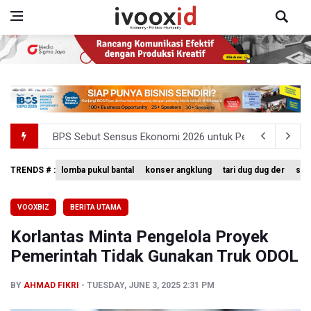
BPS Sebut Sensus Ekonomi 2026 untuk Perbarui Data St
Insiden Penembakan Terjadi di Festival Budaya Lembah 
TRENDS # :
lomba pukul bantal
konser angklung
tari dug dug der
sing
Kemkomdigi Targetkan Reaktivasi IGRS Rampung 2026
VOOXBIZ
BERITA UTAMA
TNI Gelar Latihan Kesiapsiagaan Penanggulangan Benca
Korlantas Minta Pengelola Proyek
Pemprov Jabar Sediakan Knalpot Standar Gratis di Pos P
Pemerintah Tidak Gunakan Truk ODOL
BY
AHMAD FIKRI
TUESDAY, JUNE 3, 2025 2:31 PM