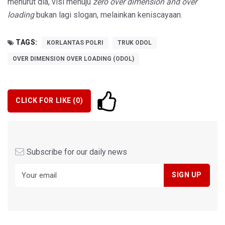
menurut dia, visi menuju
zero over dimension and over
loading
bukan lagi slogan, melainkan keniscayaan.
TAGS:
KORLANTAS POLRI
TRUK ODOL
OVER DIMENSION OVER LOADING (ODOL)
CLICK FOR LIKE (
0
)
Subscribe for our daily news