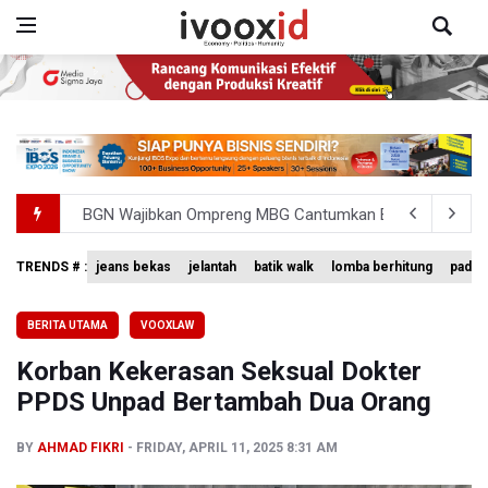
BGN Wajibkan Ompreng MBG Cantumkan Batas Waktu Ko
BEI Catat Pertumbuhan Investor Saham Capai 10,05 Juta
TRENDS # :
jeans bekas
jelantah
batik walk
lomba berhitung
padan
Pemerintah Tetapkan Harga Patokan Batu Bara Agustus 2
BERITA UTAMA
VOOXLAW
Meretas Jalan Terjal Ekonomi Digital: Perjuangan Siti Ali
Korban Kekerasan Seksual Dokter
Anggota DPR Minta Rencana Kenaikan Gaji Kepala Daerah
PPDS Unpad Bertambah Dua Orang
BY
AHMAD FIKRI
FRIDAY, APRIL 11, 2025 8:31 AM