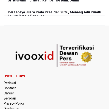
Sri Mulyani Indrawati Kembali ke Bank Dunia
Persebaya Juara Piala Presiden 2026, Menang Adu Pinalti
Lawan Persib Bandung
Dari Literasi Teks ke Literasi Multimodal
Kemenag Terbitkan 40 Buku Digital Pendidikan Agama
Islam, Dapat Diunduh Gratis
KKI Sebut Ada 10 Nakes Diduga Beri Komentar Nirempati
pada Unggahan Pasien BPJS Kesehatan
Polda Metro Jaya Pulangkan Tiga WNI Korban TPPO dari
Libya
USEFUL LINKS
Redaksi
Polisi Selidiki Temuan Senjata Api di Yayasan Sekolah
Contact
Swasta di Jaksel
Career
Beriklan
995 Senjata Api Ditemukan di Sekolah Swasta di Pondok
Privacy Policy
Pinang, Jakarta Selatan
Disclaimer