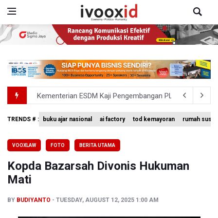
Kementerian ESDM Kaji Pengembangan PLTS Sepanjang 
BRIN Kembangkan Teknologi Modifikasi Cuaca hingga De
TRENDS # :
buku ajar nasional
ai factory
tod kemayoran
rumah susun
Penjelasan Kemenkes: Pasien BPJS Kesehatan Viral Tu
VOOXLAW
FOTO
BERITA UTAMA
Terkait Temuan 995 Pucuk Senjata, Yayasan Sekolah: T
Kopda Bazarsah Divonis Hukuman
KPK Terima Permintaan Kejaksaan Agung Periksa Febrie
Mati
BY
BUDIYANTO
TUESDAY, AUGUST 12, 2025 1:00 AM