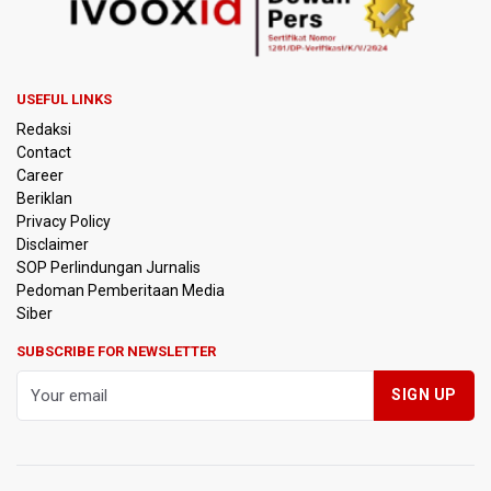
Kebakaran Hutan dan Lahan Meluas, TNBTS Tutup
Seluruh Akses Wisata Gunung Bromo Guna Efektifkan
Pemadaman
USEFUL LINKS
SEA V Cup 2026: Timnas Voli Putri Indonesia Kalah 0-3
Redaksi
Lawan Thailand
Contact
Career
Xabi Alonso Sebut Dukungan Penggemar Chelsea
Beriklan
Menakjubkan di GBK, Menang Lawan AC Milan 3-0
Privacy Policy
Disclaimer
Pakar: Pengungkapan TPPU Eks Jampidsus Febrie
SOP Perlindungan Jurnalis
Adriansyah Harus Buktikan Pidana Asal
Pedoman Pemberitaan Media
Siber
Tim 9 Kejagung Periksa Febrie Adransayah sebagai
Tersangka dan Saksi Terkait Kasus TPPU
SUBSCRIBE FOR NEWSLETTER
BPIP: Satu Siswa Sekolah Rakyat Jadi Calon Paskibraka
Nasional
Kemarau Panjang, BNPB Minta Kalbar Tinjau Perda Bakar
Lahan