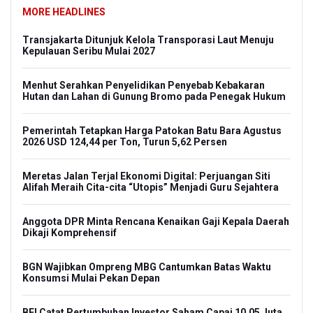
MORE HEADLINES
Transjakarta Ditunjuk Kelola Transporasi Laut Menuju
Kepulauan Seribu Mulai 2027
Menhut Serahkan Penyelidikan Penyebab Kebakaran
Hutan dan Lahan di Gunung Bromo pada Penegak Hukum
Pemerintah Tetapkan Harga Patokan Batu Bara Agustus
2026 USD 124,44 per Ton, Turun 5,62 Persen
Meretas Jalan Terjal Ekonomi Digital: Perjuangan Siti
Alifah Meraih Cita-cita “Utopis” Menjadi Guru Sejahtera
Anggota DPR Minta Rencana Kenaikan Gaji Kepala Daerah
Dikaji Komprehensif
BGN Wajibkan Ompreng MBG Cantumkan Batas Waktu
Konsumsi Mulai Pekan Depan
BEI Catat Pertumbuhan Investor Saham Capai 10,05 Juta