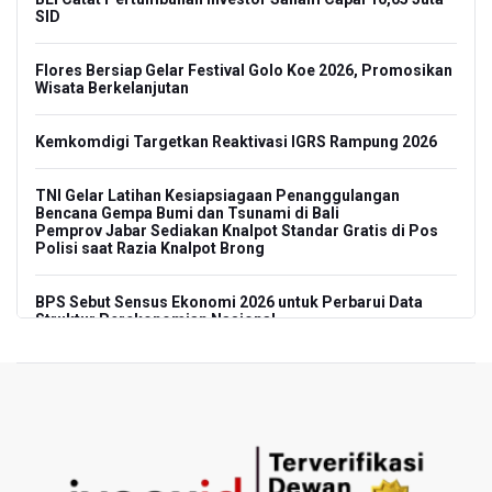
SID
Flores Bersiap Gelar Festival Golo Koe 2026, Promosikan
Wisata Berkelanjutan
Kemkomdigi Targetkan Reaktivasi IGRS Rampung 2026
TNI Gelar Latihan Kesiapsiagaan Penanggulangan
Bencana Gempa Bumi dan Tsunami di Bali
Pemprov Jabar Sediakan Knalpot Standar Gratis di Pos
Polisi saat Razia Knalpot Brong
BPS Sebut Sensus Ekonomi 2026 untuk Perbarui Data
Struktur Perekonomian Nasional
Insiden Penembakan Terjadi di Festival Budaya Lembah
Baliem di Papua Pegunungan, Dua Warga Terluka
Kebakaran Hutan dan Lahan Terjadi di Sejumlah Wilayah
di Sumatra, Kalimantan, dan Pulau Jawa