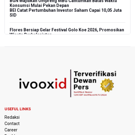
BGN Wajibkan Ompreng MBG Cantumkan Batas Waktu
Konsumsi Mulai Pekan Depan
BEI Catat Pertumbuhan Investor Saham Capai 10,05 Juta
SID
Flores Bersiap Gelar Festival Golo Koe 2026, Promosikan
Wisata Berkelanjutan
Kemkomdigi Targetkan Reaktivasi IGRS Rampung 2026
TNI Gelar Latihan Kesiapsiagaan Penanggulangan
Bencana Gempa Bumi dan Tsunami di Bali
Pemprov Jabar Sediakan Knalpot Standar Gratis di Pos
Polisi saat Razia Knalpot Brong
BPS Sebut Sensus Ekonomi 2026 untuk Perbarui Data
Struktur Perekonomian Nasional
USEFUL LINKS
Redaksi
Insiden Penembakan Terjadi di Festival Budaya Lembah
Contact
Baliem di Papua Pegunungan, Dua Warga Terluka
Career