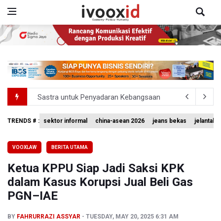
Sastra untuk Penyadaran Kebangsaan
Transjakarta Ditunjuk Kelola Transporasi Laut Menuju Ke
TRENDS # :
sektor informal
china-asean 2026
jeans bekas
jelantah
Timnas Voli Putri Indonesia Kalah 1-3 Lawan Filipina da
VOOXLAW
BERITA UTAMA
PSSI Ajak Publik Tak Hujat Pelatih dan Pemain Timnas In
Ketua KPPU Siap Jadi Saksi KPK
Tim Sepatu Roda Indonesia Raih 19 Medali di Gelaran C
dalam Kasus Korupsi Jual Beli Gas
PGN–IAE
BY
FAHRURRAZI ASSYAR
TUESDAY, MAY 20, 2025 6:31 AM