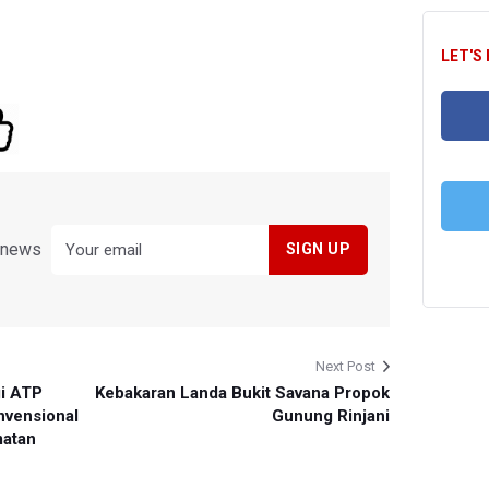
LET'S
FA
y news
T
Next Post
i ATP
Kebakaran Landa Bukit Savana Propok
nvensional
Gunung Rinjani
matan