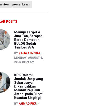
 banten
pemeriksaan
an
 Hutan dan Lahan Gunung Bromo
LAR POSTS
n Kemerdekaan
Menuju Target 4
Juta Ton, Serapan
Beras Domestik
BULOG Sudah
Tembus 87%
BY
ZAHWA INDIRA
MONDAY, AUGUST 3,
2026 10:39 AM
KPK Dalami
Jumlah Uang yang
Seharusnya
Dikembalikan
Menhut Raja Juli
Antoni pada Bupati
Kuantan Singingi
BY
AHMAD FIKRI