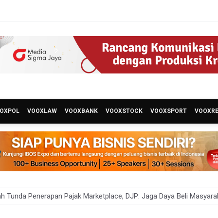
OXPOL
VOOXLAW
VOOXBANK
VOOXSTOCK
VOOXSPORT
VOOXR
h Tunda Penerapan Pajak Marketplace, DJP: Jaga Daya Beli Masyara
nn Express Jakarta Menteng Dukung Program Lingkungan Kecamatan 