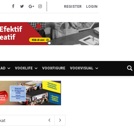
REGISTER
LOGIN
EAD
VOOXLIFE
VOOXFIGURE
VOOXVISUAL
kat
Matraman Melalui Donasi Drum Biopori