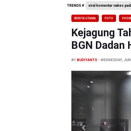
TRENDS # :
viral komentar nakes pad
995 Senja
Pemerint
BERITA UTAMA
FOTO
VOOX
Swiss-Bel
Kejagung Ta
BGN Dadan 
BY
BUDIYANTO
WEDNESDAY, JUNE
Previous