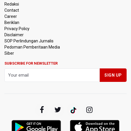
Redaksi
Polisi Selidiki Temuan Senjata Api di Yayasan Sekolah
Contact
Swasta di Jaksel
Career
Beriklan
995 Senjata Api Ditemukan di Sekolah Swasta di Pondok
Privacy Policy
Pinang, Jakarta Selatan
Disclaimer
SOP Perlindungan Jurnalis
Pedoman Pemberitaan Media
Pemerintah Gelar Operasi Modifikasi Cuaca Percepat
Pemadaman Karhutla Gunung Bromo
Siber
SUBSCRIBE FOR NEWSLETTER
Pemerintah Tunda Penerapan Pajak Marketplace, DJP:
Jaga Daya Beli Masyarakat
Kemenkeu Ambil Alih 60 Persen Saham KCIC
Anggota Komisi III DPR Usulkan Mekanisme Pra Judicial
dalam RUU Perampasan Aset
KPK Sebut Pejabat Kemenhut Diduga Menerima 12.500
Dolar Singapura dari Bupati Kuantan Singingi Nonaktif
Suhardiman Amby