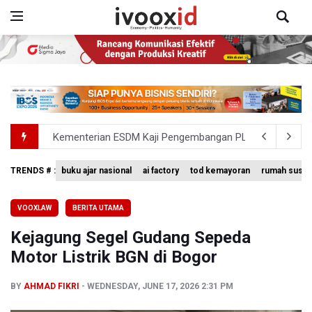
Kementerian ESDM Kaji Pengembangan PLTS Sepanjang 
BRIN Kembangkan Teknologi Modifikasi Cuaca hingga De
TRENDS # :
buku ajar nasional
ai factory
tod kemayoran
rumah susun
Penjelasan Kemenkes: Pasien BPJS Kesehatan Viral Tu
VOOXLAW
BERITA UTAMA
Terkait Temuan 995 Pucuk Senjata, Yayasan Sekolah: T
Kejagung Segel Gudang Sepeda
KPK Terima Permintaan Kejaksaan Agung Periksa Febrie
Motor Listrik BGN di Bogor
BY
AHMAD FIKRI
WEDNESDAY, JUNE 17, 2026 2:31 PM