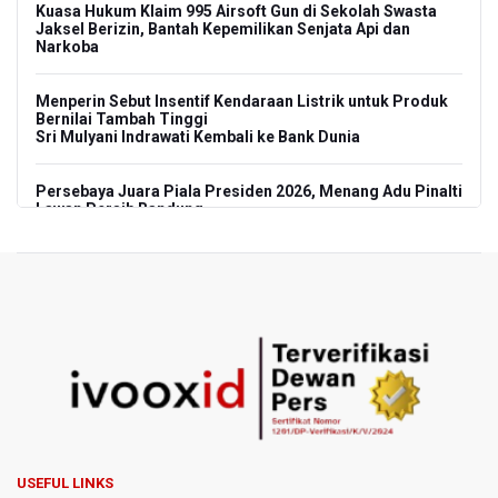
Kuasa Hukum Klaim 995 Airsoft Gun di Sekolah Swasta
Jaksel Berizin, Bantah Kepemilikan Senjata Api dan
Narkoba
Menperin Sebut Insentif Kendaraan Listrik untuk Produk
Bernilai Tambah Tinggi
Sri Mulyani Indrawati Kembali ke Bank Dunia
Persebaya Juara Piala Presiden 2026, Menang Adu Pinalti
Lawan Persib Bandung
Dari Literasi Teks ke Literasi Multimodal
Kemenag Terbitkan 40 Buku Digital Pendidikan Agama
Islam, Dapat Diunduh Gratis
KKI Sebut Ada 10 Nakes Diduga Beri Komentar Nirempati
pada Unggahan Pasien BPJS Kesehatan
Polda Metro Jaya Pulangkan Tiga WNI Korban TPPO dari
Libya
USEFUL LINKS