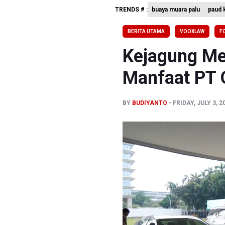
TRENDS # :
buaya muara palu
paud k
Pemerint
Pendakian
BERITA UTAMA
VOOXLAW
F
Menkomdig
Kejagung Me
Manfaat PT
BY
BUDIYANTO
FRIDAY, JULY 3, 2
Previous