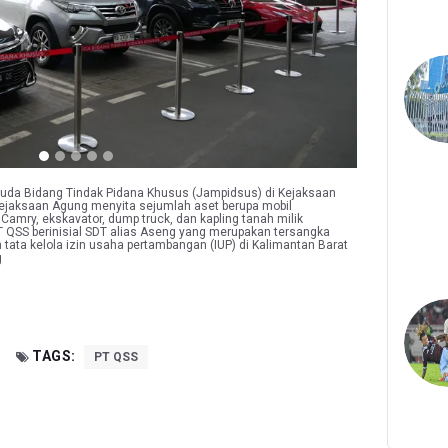
Muda Bidang Tindak Pidana Khusus (Jampidsus) di Kejaksaan
Kejaksaan Agung menyita sejumlah aset berupa mobil
 Camry, ekskavator, dump truck, dan kapling tanah milik
PT QSS berinisial SDT alias Aseng yang merupakan tersangka
ata kelola izin usaha pertambangan (IUP) di Kalimantan Barat
g
TAGS:
PT QSS