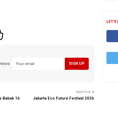
LET'S
FA
y news
T
Next Post
os Babak 16
Jakarta Eco Future Festival 2026