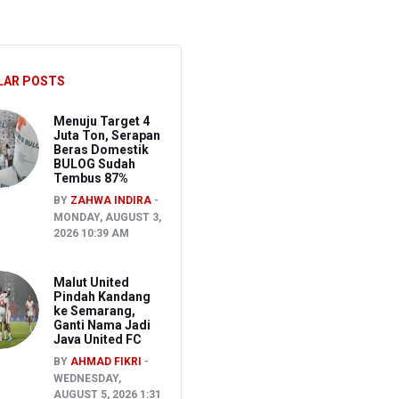
akancana
LAR POSTS
Menuju Target 4
Juta Ton, Serapan
Beras Domestik
BULOG Sudah
Tembus 87%
BY
ZAHWA INDIRA
MONDAY, AUGUST 3,
2026 10:39 AM
Malut United
Pindah Kandang
ke Semarang,
Ganti Nama Jadi
Java United FC
BY
AHMAD FIKRI
WEDNESDAY,
AUGUST 5, 2026 1:31