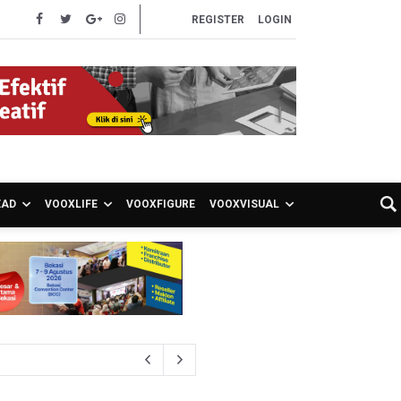
REGISTER
LOGIN
EAD
VOOXLIFE
VOOXFIGURE
VOOXVISUAL
S