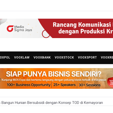
OXPOL
VOOXLAW
VOOXBANK
VOOXSTOCK
VOOXSPORT
VOOXR
 Bangun Hunian Bersubsidi dengan Konsep TOD di Kemayoran
nesia Sebut Cadangan Devisa Akhir Juli Sebesar 145,3 Miliar Dolar A