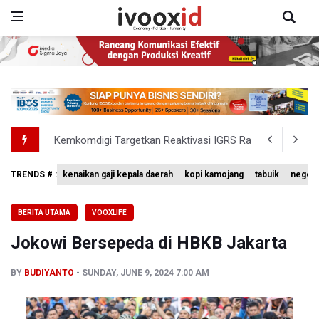
Kemkomdigi Targetkan Reaktivasi IGRS Rampung 2026
TNI Gelar Latihan Kesiapsiagaan Penanggulangan Benca
TRENDS # :
kenaikan gaji kepala daerah
kopi kamojang
tabuik
negeri
BGN Wajibkan Ompreng MBG Cantumkan Batas Waktu Ko
BERITA UTAMA
VOOXLIFE
BEI Catat Pertumbuhan Investor Saham Capai 10,05 Juta
Jokowi Bersepeda di HBKB Jakarta
Flores Bersiap Gelar Festival Golo Koe 2026, Promosikan
BY
BUDIYANTO
SUNDAY, JUNE 9, 2024 7:00 AM