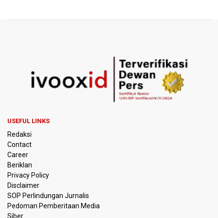
Xabi Alonso Sebut Dukungan Penggemar Chelsea
Menakjubkan di GBK, Menang Lawan AC Milan 3-0
Pakar: Pengungkapan TPPU Eks Jampidsus Febrie
Adriansyah Harus Buktikan Pidana Asal
Tim 9 Kejagung Periksa Febrie Adransayah sebagai
Tersangka dan Saksi Terkait Kasus TPPU
BPIP: Satu Siswa Sekolah Rakyat Jadi Calon Paskibraka
Nasional
USEFUL LINKS
Kemarau Panjang, BNPB Minta Kalbar Tinjau Perda Bakar
Redaksi
Lahan
Contact
Career
Kemensos Targetkan 150 Ribu Siswa Masuk Program
Beriklan
Sekolah Rakyat Tahun 2027
Privacy Policy
Disclaimer
Pemprov DKI Jakarta Pastikan Data Pajak dan Aset
SOP Perlindungan Jurnalis
Daerah Aman dari Kebakaran Bapenda
Pedoman Pemberitaan Media
Siber